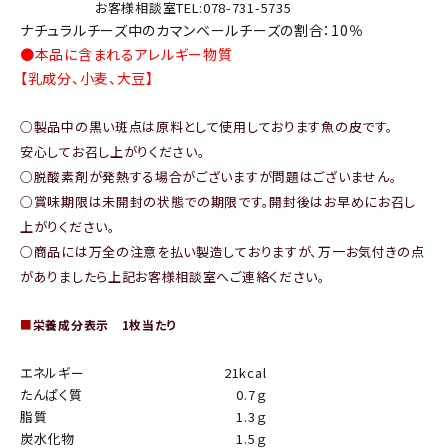
お客様相談室TEL:078-731-5735
ナチュラルチーズ中のカマンベールチーズの割合：10％
●本品に含まれるアレルギー物質
【乳成分、小麦、大豆】
○製品中の黒い斑点は原料として使用しております魚の皮です。
安心してお召し上がりください。
○脱酸素剤が発熱する場合がございますが問題はございません。
○賞味期限は未開封の状態での期限です。開封後はお早めにお召し
上がりください。
○商品には万全の注意を払い製造しておりますが、万一お気付きの点
がありましたら上記お客様相談室へご連絡ください。
■
栄養成分表示 1枚当たり
エネルギー
21kcal
たんぱく質
0.7ｇ
脂質
1.3ｇ
炭水化物
1.5ｇ