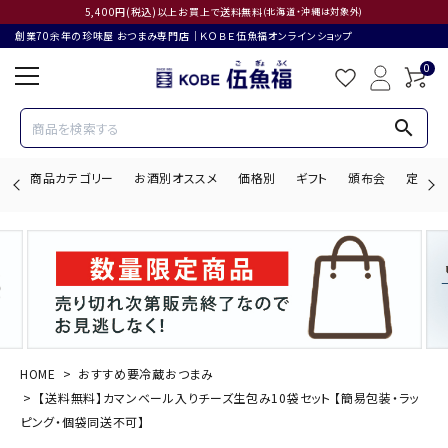
5,400円(税込)以上お買上で送料無料
(北海道・沖縄は対象外)
創業70余年の珍味屋 おつまみ専門店│ＫＯＢＥ伍魚福オンラインショップ
0
search
商品カテゴリー
お酒別オススメ
価格別
ギフト
頒布会
定期購
search
ACCOUNT MENU
ようこそ ゲスト 様
HOME
おすすめ要冷蔵おつまみ
【送料無料】カマンベール入りチーズ生包み10袋セット 【簡易包装・ラッ
ログイン
会員登録
ピング・個袋同送不可】