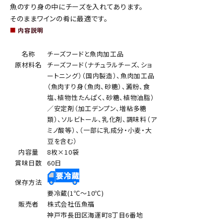
魚のすり身の中にチーズを入れてあります。
そのままワインの肴に最適です。
■
内容説明
名称
チーズフードと魚肉加工品
原材料名
チーズフード（ナチュラルチーズ、ショ
ートニング）（国内製造）、魚肉加工品
（魚肉すり身（魚肉、砂糖）、澱粉、食
塩、植物性たんぱく、砂糖、植物油脂）
／安定剤（加工デンプン、増粘多糖
類）、ソルビトール、乳化剤、調味料（ア
ミノ酸等）、（一部に乳成分・小麦・大
豆を含む）
内容量
8枚×10袋
賞味日数
60日
保存方法
要冷蔵(1℃～10℃)
販売者
株式会社伍魚福
神戸市長田区海運町8丁目6番地