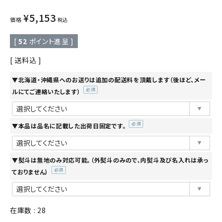
¥
5,153
価格
税込
[
52
ポイント進呈 ]
送料込
▼北海道・沖縄県へのお送りは追加の配送料を頂戴します（後ほど、メー
ルにてご連絡いたします）
(必
須)
▼本品は品名に記載した出荷日固定です。
(必
須)
▼熨斗は無地のみ対応可能。（外熨斗のみので、内熨斗及び名入れは承っ
ておりません）
(必
須)
在庫数
28