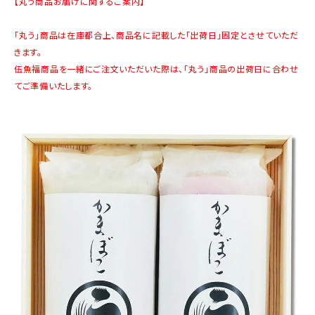
【丸う商品お届けに関するご案内】
商品カテゴリー
「丸う」商品は在庫都合上、商品名に記載した「出荷日」固定とさせていただ
お酒別オススメ
きます。
伍魚福商品を一緒にご注文いただいた際は、「丸う」商品の出荷日に合わせ
価格別
てご準備いたします。
お問い合わせ
ご利用ガイド
直営店