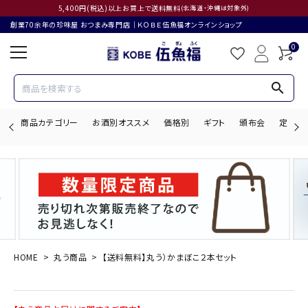
5,400円(税込)以上お買上で送料無料
(北海道・沖縄は対象外)
創業70余年の珍味屋 おつまみ専門店│ＫＯＢＥ伍魚福オンラインショップ
0
search
商品カテゴリー
お酒別オススメ
価格別
ギフト
頒布会
定期購
search
ACCOUNT MENU
ようこそ ゲスト 様
HOME
丸う商品
【送料無料】丸う）かまぼこ２本セット
ログイン
会員登録