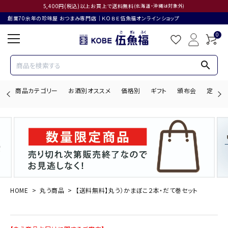
5,400円(税込)以上お買上で送料無料
(北海道・沖縄は対象外)
創業70余年の珍味屋 おつまみ専門店│ＫＯＢＥ伍魚福オンラインショップ
0
search
商品カテゴリー
お酒別オススメ
価格別
ギフト
頒布会
定期購
search
ACCOUNT MENU
ようこそ ゲスト 様
HOME
丸う商品
【送料無料】丸う）かまぼこ２本・だて巻セット
ログイン
会員登録