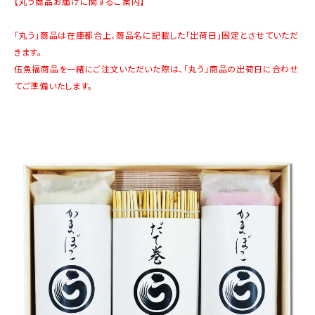
【丸う商品お届けに関するご案内】
商品カテゴリー
「丸う」商品は在庫都合上、商品名に記載した「出荷日」固定とさせていただ
お酒別オススメ
きます。
伍魚福商品を一緒にご注文いただいた際は、「丸う」商品の出荷日に合わせ
価格別
てご準備いたします。
お問い合わせ
ご利用ガイド
直営店