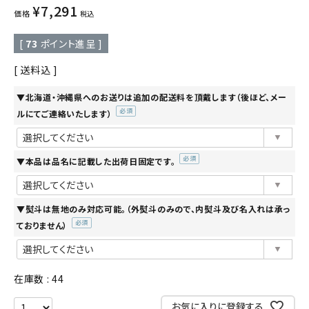
¥
7,291
価格
税込
[
73
ポイント進呈 ]
送料込
▼北海道・沖縄県へのお送りは追加の配送料を頂戴します（後ほど、メー
ルにてご連絡いたします）
(必
須)
▼本品は品名に記載した出荷日固定です。
(必
須)
▼熨斗は無地のみ対応可能。（外熨斗のみので、内熨斗及び名入れは承っ
ておりません）
(必
須)
在庫数
44
お気に入りに登録する