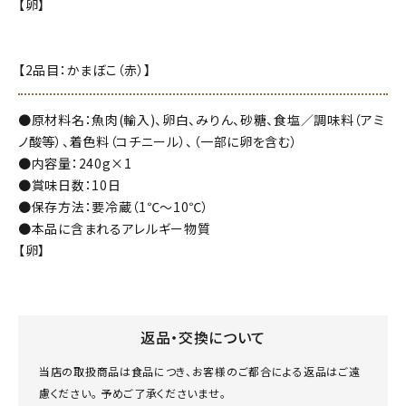
【卵】
【2品目：かまぼこ（赤）】
●原材料名：魚肉(輸入)、卵白、みりん、砂糖、食塩／調味料（アミ
ノ酸等）、着色料（コチニール）、（一部に卵を含む）
●内容量：240g×1
●賞味日数：10日
●保存方法：要冷蔵（1℃～10℃）
●本品に含まれるアレルギー物質
【卵】
返品・交換について
当店の取扱商品は食品につき、お客様のご都合による返品はご遠
慮ください。 予めご了承くださいませ。