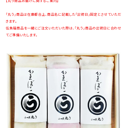
【丸う商品お届けに関するご案内】
商品カテゴリー
「丸う」商品は在庫都合上、商品名に記載した「出荷日」固定とさせていただ
お酒別オススメ
きます。
伍魚福商品を一緒にご注文いただいた際は、「丸う」商品の出荷日に合わせ
価格別
てご準備いたします。
お問い合わせ
ご利用ガイド
直営店