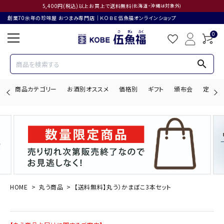
5,400円(税込)以上お買上で送料無料
(北海道・沖縄は対象外)
創業70余年の珍味屋 おつまみ専門店│ＫＯＢＥ伍魚福オンラインショップ
0
search
商品カテゴリー
お酒別オススメ
価格別
ギフト
頒布会
定期購
search
ACCOUNT MENU
ようこそ ゲスト 様
HOME
丸う商品
【送料無料】丸う）かまぼこ3本セット
ログイン
会員登録