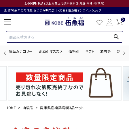
5,400円(税込)以上お買上で送料無料
(北海道・沖縄は対象外)
創業70余年の珍味屋 おつまみ専門店│ＫＯＢＥ伍魚福オンラインショップ
0
search
商品カテゴリー
お酒別オススメ
価格別
ギフト
頒布会
定期購
search
ACCOUNT MENU
ようこそ ゲスト 様
HOME
肉製品
兵庫県産純鶏満喫3品セット
ログイン
会員登録