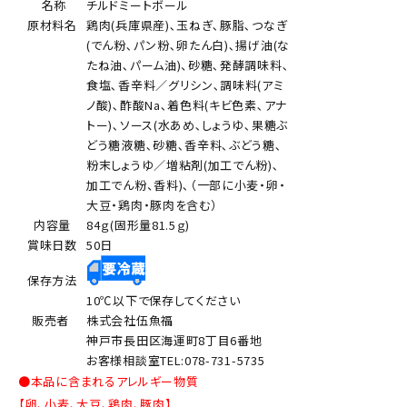
名称
チルドミートボール
原材料名
鶏肉(兵庫県産)､玉ねぎ､豚脂､つなぎ
(でん粉､パン粉､卵たん白)､揚げ油(な
たね油､パーム油)、砂糖､発酵調味料､
食塩､香辛料／グリシン､調味料(アミ
ノ酸)､酢酸Na､着色料(キビ色素､アナ
トー)､ソース(水あめ､しょうゆ､果糖ぶ
どう糖液糖､砂糖､香辛料､ぶどう糖､
粉末しょうゆ／増粘剤(加工でん粉)､
加工でん粉、香料)､（一部に小麦・卵・
大豆・鶏肉・豚肉を含む）
内容量
84ｇ(固形量81.5ｇ)
賞味日数
50日
保存方法
10℃以下で保存してください
販売者
株式会社伍魚福
神戸市長田区海運町8丁目6番地
お客様相談室TEL:078-731-5735
●本品に含まれるアレルギー物質
【卵、小麦、大豆、鶏肉、豚肉】