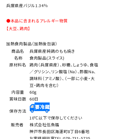
兵庫県産バジル1.34％
●本品に含まれるアレルギー物質
【大豆、鶏肉】
加熱食肉製品（加熱後包装）
商品名
兵庫県産純鶏のもも焼き
名称
食肉製品(スライス)
原材料名
鶏肉（兵庫県産）、砂糖、しょうゆ、食塩
／グリシン、リン酸塩（Na）、酢酸Na、
調味料（アミノ酸）、（一部に小麦・大
豆・鶏肉を含む）
内容量
60g
賞味日数
60日
保存方法
10℃以下で保存してください
販売者
株式会社伍魚福
神戸市長田区海運町8丁目6番地
お客様相談室TEL:078-731-5735