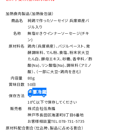
加熱食肉製品（加熱後包装）
商品名
純鶏で作ったソーセイジ 兵庫県産バ
ジル入り
名称
無塩せきウインナーソーセージ(チキ
ン)
原材料名
鶏肉（兵庫県産）、バジルペースト、発
酵調味料、でん粉、食塩、粉末状大豆
たん白、酵母エキス、砂糖、香辛料／酢
酸(Na)、リン酸塩(Na)、調味料（アミノ
酸）、（一部に大豆・鶏肉を含む）
内容量
80ｇ
賞味日数
50日
保存方法
10℃以下で保存してください
販売者
株式会社伍魚福
神戸市長田区海運町8丁目6番地
お客様相談室TEL:078-731-5735
原材料配合割合（仕込時、製品に占める割合）