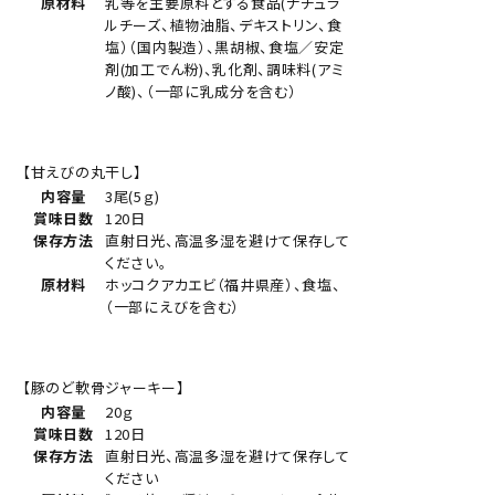
原材料
乳等を主要原料とする食品(ナチュラ
ルチーズ、植物油脂、デキストリン、食
塩）（国内製造）、黒胡椒、食塩／安定
剤(加工でん粉)、乳化剤、調味料(アミ
ノ酸)、（一部に乳成分を含む）
【甘えびの丸干し】
内容量
3尾(5ｇ)
賞味日数
120日
保存方法
直射日光、高温多湿を避けて保存して
ください。
原材料
ホッコクアカエビ（福井県産）、食塩、
（一部にえびを含む）
【豚のど軟骨ジャーキー】
内容量
20ｇ
賞味日数
120日
保存方法
直射日光、高温多湿を避けて保存して
ください