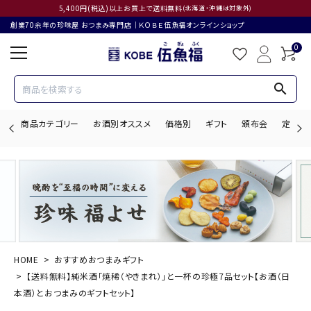
5,400円(税込)以上お買上で送料無料
(北海道・沖縄は対象外)
創業70余年の珍味屋 おつまみ専門店│ＫＯＢＥ伍魚福オンラインショップ
0
search
商品カテゴリー
お酒別オススメ
価格別
ギフト
頒布会
定期購
search
ACCOUNT MENU
ようこそ ゲスト 様
HOME
おすすめおつまみギフト
【送料無料】純米酒「焼稀（やきまれ）」と一杯の珍極7品セット【お酒（日
ログイン
会員登録
本酒）とおつまみのギフトセット】