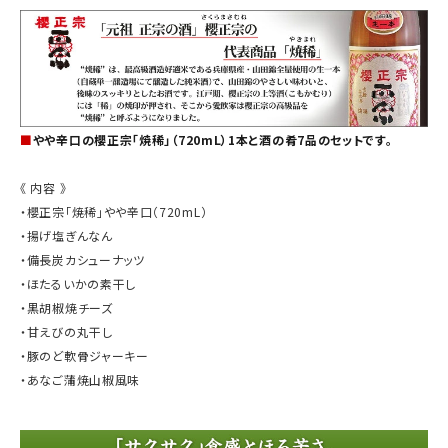
■
やや辛口の櫻正宗「焼稀」（720mL）1本と酒の肴7品のセットです。
《 内容 》
・櫻正宗「焼稀」やや辛口（720mL）
・揚げ塩ぎんなん
・備長炭カシューナッツ
・ほたるいかの素干し
・黒胡椒焼チーズ
・甘えびの丸干し
・豚のど軟骨ジャーキー
・あなご蒲焼山椒風味