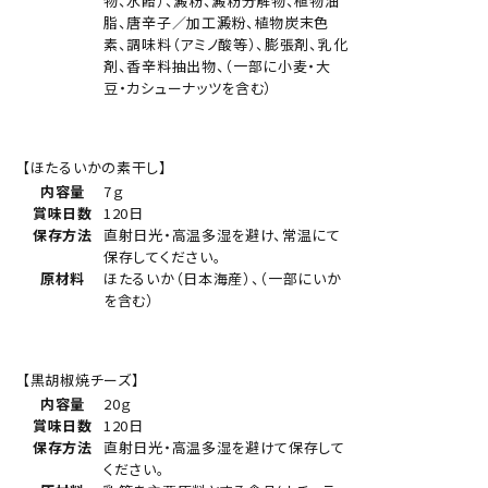
物、水飴）、澱粉、澱粉分解物、植物油
脂、唐辛子／加工澱粉、植物炭末色
素、調味料（アミノ酸等）、膨張剤、乳化
剤、香辛料抽出物、（一部に小麦・大
豆・カシューナッツを含む）
【ほたるいかの素干し】
内容量
7ｇ
賞味日数
120日
保存方法
直射日光・高温多湿を避け、常温にて
保存してください。
原材料
ほたるいか（日本海産）、（一部にいか
を含む）
【黒胡椒焼チーズ】
内容量
20ｇ
賞味日数
120日
保存方法
直射日光・高温多湿を避けて保存して
ください。