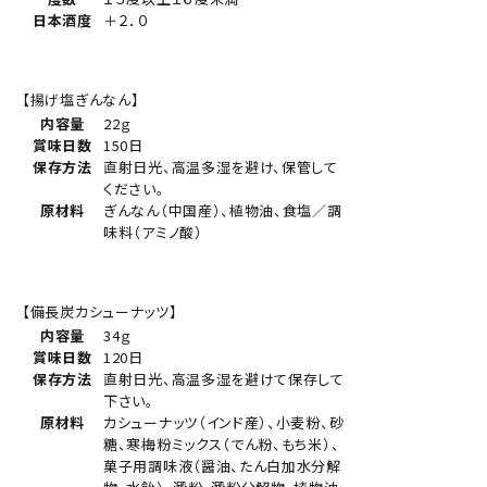
日本酒度
＋２．０
【揚げ塩ぎんなん】
内容量
22ｇ
賞味日数
150日
保存方法
直射日光、高温多湿を避け、保管して
ください。
原材料
ぎんなん（中国産）、植物油、食塩／調
味料（アミノ酸）
【備長炭カシューナッツ】
内容量
34ｇ
賞味日数
120日
保存方法
直射日光、高温多湿を避けて保存して
下さい。
原材料
カシューナッツ（インド産）、小麦粉、砂
糖、寒梅粉ミックス（でん粉、もち米）、
菓子用調味液（醤油、たん白加水分解