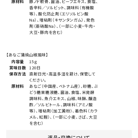
原材料
豚ノド軟骨、醤油、ビーフエキス、食塩、
香辛料／ソルビット、調味料（有機酸
等）、酸化防止剤（エリソルビン酸
Na）、増粘剤（キサンタンガム）、発色
剤（亜硝酸Na）、（一部に小麦・牛肉・
大豆・豚肉を含む）
【あなご蒲焼山椒風味】
内容量
15ｇ
賞味日数
120日
保存方法
直射日光・高温多湿を避け、保管して
ください。
原材料
あなご（中国産、ベトナム産）、砂糖、ぶ
どう糖果糖液糖、醤油、食塩、米発酵
調味料、魚介エキス、山椒、味醂、醸造
酢／ソルビトール、調味料（アミノ酸
等）、増粘剤（加工澱粉）、着色料（カラ
メル、紅麹）、（一部に小麦、さば、大豆
を含む）
返品・交換について