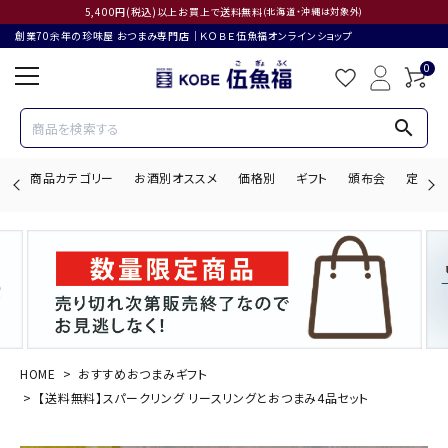
5,400円(税込)以上お買上で送料無料
(北海道・沖縄は対象外)
創業70余年の珍味屋 おつまみ専門店│ＫＯＢＥ伍魚福オンラインショップ
0
search
商品カテゴリー
お酒別オススメ
価格別
ギフト
頒布会
定期購
search
ACCOUNT MENU
ようこそ ゲスト 様
HOME
おすすめおつまみギフト
【送料無料】スパークリング リースリングとおつまみ4品セット
ログイン
会員登録