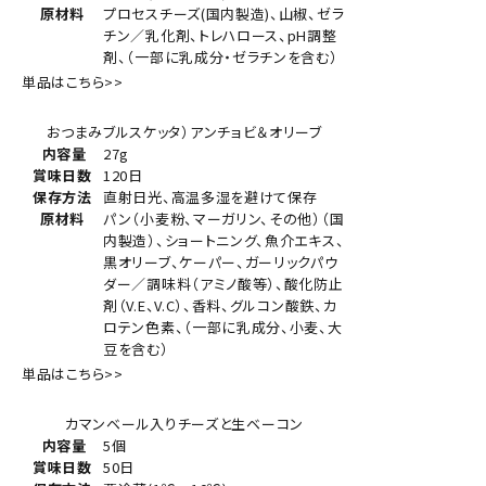
原材料
プロセスチーズ(国内製造)、山椒、ゼラ
チン／乳化剤、トレハロース、pH調整
剤、（一部に乳成分・ゼラチンを含む）
単品はこちら>>
おつまみブルスケッタ）アンチョビ＆オリーブ
内容量
27g
賞味日数
120日
保存方法
直射日光、高温多湿を避けて保存
原材料
パン（小麦粉、マーガリン、その他）（国
内製造）、ショートニング、魚介エキス、
黒オリーブ、ケーパー、ガーリックパウ
ダー／調味料（アミノ酸等）、酸化防止
剤（V.E、V.C）、香料、グルコン酸鉄、カ
ロテン色素、（一部に乳成分、小麦、大
豆を含む）
単品はこちら>>
カマンベール入りチーズと生ベーコン
内容量
5個
賞味日数
50日