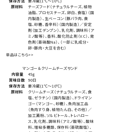
保存方法
要冷蔵(1℃～10℃)
原材料
チーズフード（ナチュラルチーズ、植物
油脂、プロセスチーズ、卵白、食塩）（国
内製造）、生ベーコン（豚バラ肉、食
塩、砂糖、香辛料）（国内製造）／安定
剤（加工デンプン）、乳化剤、調味料（ア
ミノ酸等）、香料、酸化防止剤（V.C）、発
色剤（亜硝酸Na）、（一部に乳成分・
卵・豚肉・大豆を含む）
単品はこちら>>
マンゴー＆クリームチーズサンド
内容量
45g
賞味日数
90日
保存方法
要冷蔵(1℃～10℃)
原材料
クリームチーズ（ナチュラルチーズ、食
塩、ゼラチン）（国内製造）、ドライマン
ゴー（マンゴー、砂糖）、魚肉加工品
（魚肉すり身、植物たん白、その他）／
加工澱粉、ソルビトール、トレハロー
ス、乳化剤、調味料（アミノ酸等）、酸味
料、増粘多糖類、保存料（亜硫酸塩）、