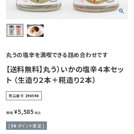
丸うの塩辛を満喫できる詰め合わせです
【送料無料】丸う）いかの塩辛４本セッ
ト （生造り２本＋糀造り２本）
商品番号
290540
¥
5,585
価格
税込
[
56
ポイント進呈 ]