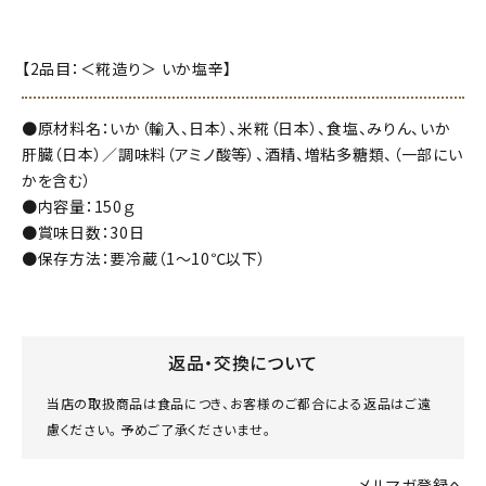
【2品目：＜糀造り＞ いか塩辛】
●原材料名：いか（輸入、日本）、米糀（日本）、食塩、みりん、いか
肝臓（日本）／調味料（アミノ酸等）、酒精、増粘多糖類、（一部にい
かを含む）
●内容量：150ｇ
●賞味日数：30日
●保存方法：要冷蔵（1～10℃以下）
返品・交換について
当店の取扱商品は食品につき、お客様のご都合による返品はご遠
慮ください。 予めご了承くださいませ。
メルマガ登録へ