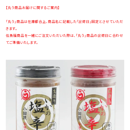
商品カテゴリー
【丸う商品お届けに関するご案内】
お酒別オススメ
「丸う」商品は在庫都合上、商品名に記載した「出荷日」固定とさせていただ
きます。
価格別
伍魚福商品を一緒にご注文いただいた際は、「丸う」商品の出荷日に合わせ
てご準備いたします。
お問い合わせ
ご利用ガイド
直営店