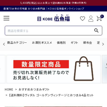
5,400円(税込)以上お買上で送料無料
(北海道・沖縄は対象外)
創業70余年の珍味屋 おつまみ専門店│ＫＯＢＥ伍魚福オンラインショップ
0
search
商品カテゴリー
お酒別オススメ
価格別
ギフト
頒布会
定期購
search
ACCOUNT MENU
ようこそ ゲスト 様
HOME
おすすめおつまみギフト
【送料無料】ヴィダル ゴールデンヴィンテージとおつまみ4品セット
ログイン
会員登録