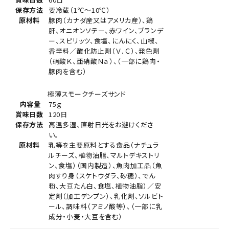
保存方法
要冷蔵（1℃～10℃）
原材料
豚肉（カナダ産又はアメリカ産）、鶏
肝、オニオンソテー、赤ワイン、ブランデ
ー、スピリッツ、食塩、にんにく、山椒、
香辛料／酸化防止剤（Ｖ．Ｃ）、発色剤
（硝酸Ｋ、亜硝酸Ｎａ）、（一部に鶏肉・
豚肉を含む）
極薄スモークチーズサンド
内容量
75ｇ
賞味日数
120日
保存方法
高温多湿、直射日光をお避けくださ
い。
原材料
乳等を主要原料とする食品（ナチュラ
ルチーズ、植物油脂、マルトデキストリ
ン、食塩）（国内製造）、魚肉加工品（魚
肉すり身（スケトウダラ、砂糖）、でん
粉、大豆たん白、食塩、植物油脂）／安
定剤（加工デンプン）、乳化剤、ソルビト
ール、調味料（アミノ酸等）、（一部に乳
成分・小麦・大豆を含む）