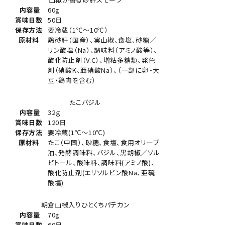
内容量
60g
賞味日数
50日
保存方法
要冷蔵（1℃～10℃）
原材料
鶏砂肝（国産）、実山椒、食塩、砂糖／
リン酸塩（Na）、調味料（アミノ酸等）、
酸化防止剤（V.C）、増粘多糖類、発色
剤（硝酸K、亜硝酸Na）、（一部に卵・大
豆・鶏肉を含む）
たこバジル
内容量
32ｇ
賞味日数
120日
保存方法
要冷蔵(1℃～10℃)
原材料
たこ（中国）、砂糖、食塩、食用オリーブ
油、発酵調味料、バジル、黒胡椒／ソル
ビトール、酸味料、調味料(アミノ酸)、
酸化防止剤(エリソルビン酸Na、亜硫
酸塩)
朝倉山椒入りひとくちパテカン
内容量
70g
賞味日数
60日