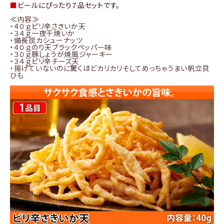
■
ビールにぴったり７品セットです。
≪内容≫
・４０ｇピリ辛さきいか天
・３４ｇ一夜干焼いか
・備長炭カシューナッツ
・４０ｇのり天ブラックペッパー味
・３０ｇ豚しょうが焼風ジャーキー
・３４ｇピリ辛チーズ天
・揚げていないのに驚くほどカリカリそしてめっちゃうまい帆立貝
ひも