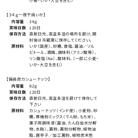
小麦・いか・大豆を含む）
【３４ｇ一夜干焼いか】
内容量
34ｇ
賞味日数
120日
保存方法
直射日光、高温多湿の場所を避け、開
封後は冷蔵庫に保存してください。
原材料
いか（国産）、砂糖、食塩、醤油／ソル
ビトール、酒精、調味料（アミノ酸等）、
リン酸塩（Na）、酸味料、（一部に小麦・
いか・大豆を含む）
【備長炭カシューナッツ】
内容量
82ｇ
賞味日数
120日
保存方法
直射日光、高温多湿を避けて保存して
下さい
原材料
カシューナッツ（インド産）、小麦粉、砂
糖、寒梅粉ミックス（でん粉、もち米）、
菓子用調味液（醤油、たん白加水分解
物、水飴）、澱粉、澱粉分解物、植物油
脂、唐辛子／加工澱粉、植物炭末色