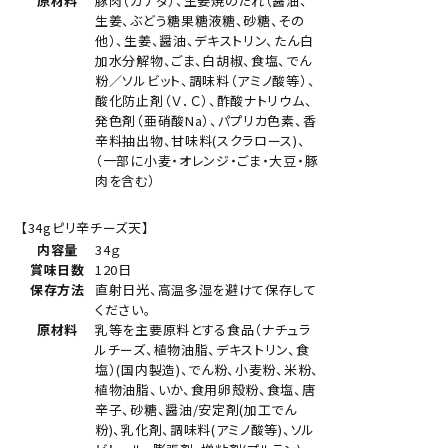
原材料
豚肉（カナダ）、生姜焼のたれ（醤油、
生姜、ぶどう糖果糖液糖、砂糖、その
他）、生姜、醤油、デキストリン、たん白
加水分解物、ごま、白胡椒、食塩、でん
粉／ソルビット、調味料（アミノ酸等）、
酸化防止剤（Ｖ．Ｃ）、酢酸ナトリウム、
発色剤（亜硝酸Na）、パプリカ色素、香
辛料抽出物、甘味料(スクラロース)、
（一部に小麦・オレンジ・ごま・大豆・豚
肉を含む）
【34gピリ辛チーズ天】
内容量
34ｇ
賞味日数
120日
保存方法
直射日光、高温多湿を避けて保存して
ください。
原材料
乳等を主要原料とする食品（ナチュラ
ルチーズ、植物油脂、デキストリン、食
塩）(国内製造)、でん粉、小麦粉、米粉、
植物油脂、いか、食用卵殻粉、食塩、唐
辛子、砂糖、醤油/安定剤(加工でん
粉)、乳化剤、調味料(アミノ酸等)、ソル