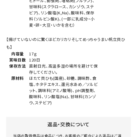
ビトール、膨張剤、増粘剤(プルラン)、
甘味料(スクラロース、カンゾウ、ステ
ビア)、リン酸塩(K,Na)、酸味料、保存
料（ソルビン酸K)、(一部に乳成分・小
麦・卵・大豆・いかを含む）
【揚げていないのに驚くほどカリカリそしてめっちゃうまい帆立貝ひ
も】
内容量
17ｇ
賞味日数
120日
保存方法
直射日光、高温多湿の場所を避けて保
存してください。
原材料
ほたて貝ひも(国産)、砂糖、調味酢、食
塩、ホタテエキス、還元水あめ／ソルビ
ット、調味料(アミノ酸等)、ｐH調整剤、
酸味料、リン酸塩(Na)、甘味料(カンゾ
ウ、ステビア)
返品・交換について
当店の取扱商品は食品につき、お客様のご都合による返品はご遠