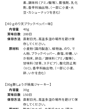
素、調味料（アミノ酸等）、膨張剤、乳化
剤、香辛料抽出物、（一部に小麦・大
豆・カシューナッツを含む）
【４０ｇのり天ブラックペッパー味】
内容量
40ｇ
賞味日数
200日
保存方法
直射日光、高温多湿の場所を避け保
存してください。
原材料
小麦粉（国内製造）、植物油、のり、で
ん粉、ブラックペッパー、食塩、砂糖、い
か粉末、卵白／調味料（アミノ酸等）、
甘味料（甘草、ステビア）、酸化防止剤
（V.C)、香辛料抽出物、（一部に小麦、
卵、いかを含む）
【30g豚しょうが焼風ジャーキー】
内容量
30ｇ
賞味日数
150日
保存方法
直射日光、高温多湿の場所を避けて保
存してください。