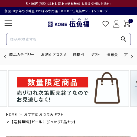
5,400円(税込)以上お買上で送料無料
(北海道・沖縄は対象外)
創業70余年の珍味屋 おつまみ専門店│ＫＯＢＥ伍魚福オンラインショップ
0
search
商品カテゴリー
お酒別オススメ
価格別
ギフト
頒布会
定期購
search
ACCOUNT MENU
ようこそ ゲスト 様
HOME
おすすめおつまみギフト
【送料無料】ビールにぴったり７品セット
ログイン
会員登録