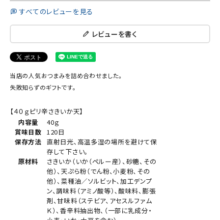
すべてのレビューを見る
レビューを書く
当店の人気おつまみを詰め合わせました。
失敗知らずのギフトです。
【４０ｇピリ辛さきいか天】
内容量
40ｇ
賞味日数
120日
保存方法
直射日光、高温多湿の場所を避けて保
存して下さい。
原材料
さきいか（いか（ペルー産）、砂糖、その
他）、天ぷら粉（でん粉、小麦粉、その
他）、菜種油／ソルビット、加工デンプ
ン、調味料（アミノ酸等）、酸味料、膨張
剤、甘味料（ステビア、アセスルファム
Ｋ）、香辛料抽出物、（一部に乳成分・