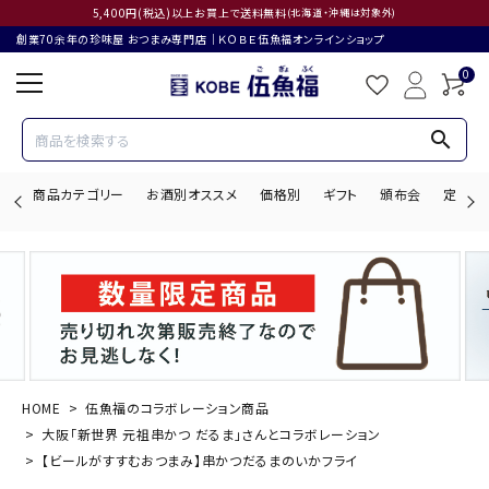
5,400円(税込)以上お買上で送料無料
(北海道・沖縄は対象外)
創業70余年の珍味屋 おつまみ専門店│ＫＯＢＥ伍魚福オンラインショップ
0
search
商品カテゴリー
お酒別オススメ
価格別
ギフト
頒布会
定期購
search
ACCOUNT MENU
ようこそ ゲスト 様
HOME
伍魚福のコラボレーション商品
大阪「新世界 元祖串かつ だるま」さんとコラボレーション
ログイン
会員登録
【ビールがすすむおつまみ】串かつだるまのいかフライ