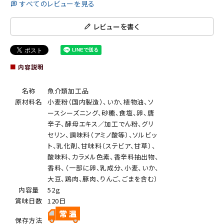
すべてのレビューを見る
レビューを書く
■
内容説明
名称
魚介類加工品
原材料名
小麦粉（国内製造）、いか、植物油、ソ
ースシーズニング、砂糖、食塩、卵、唐
辛子、酵母エキス／加工でん粉、グリ
セリン、調味料（アミノ酸等）、ソルビッ
ト、乳化剤、甘味料（ステビア、甘草）、
酸味料、カラメル色素、香辛料抽出物、
香料、（一部に卵、乳成分、小麦、いか、
大豆、鶏肉、豚肉、りんご、ごまを含む）
内容量
52ｇ
賞味日数
120日
保存方法