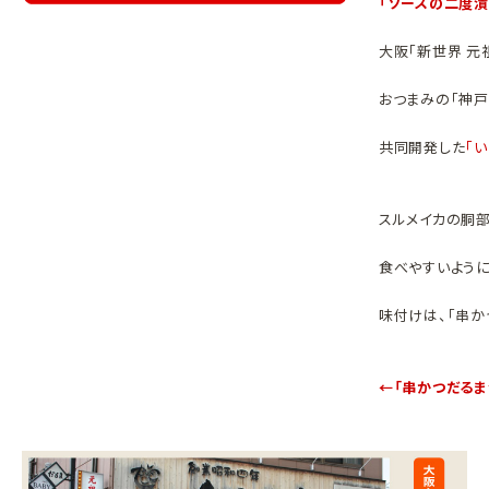
「ソースの二度漬
大阪「新世界 元
おつまみの「神戸
共同開発した
「
スルメイカの胴部
食べやすいよう
味付けは、「串か
←「串かつだる