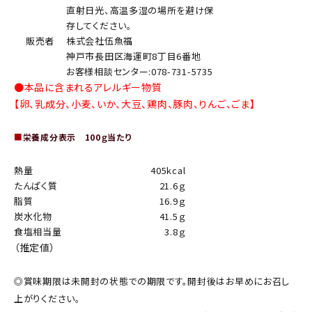
直射日光、高温多湿の場所を避け保
存してください。
販売者
株式会社伍魚福
神戸市長田区海運町8丁目6番地
お客様相談センター:078-731-5735
●本品に含まれるアレルギー物質
【卵、乳成分、小麦、いか、大豆、鶏肉、豚肉、りんご、ごま】
■
栄養成分表示 100ｇ当たり
熱量
405kcal
たんぱく質
21.6ｇ
脂質
16.9ｇ
炭水化物
41.5ｇ
食塩相当量
3.8ｇ
（推定値）
◎賞味期限は未開封の状態での期限です。開封後はお早めにお召し
上がりください。