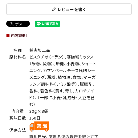
レビューを書く
■
内容説明
名称
種実加工品
原材料名
ピスタチオ（イラン）、寒梅粉ミックス
（米粉、澱粉）、砂糖、小麦粉、ショート
ニング、カマンベールチーズ風味シー
ズニング、澱粉、植物油、食塩、マーガ
リン／調味料（アミノ酸等）、膨脹剤、
香料、着色料（黄４、青１、カロチノイ
ド）、（一部に小麦・乳成分・大豆を含
む）
内容量
30ｇ×8袋
賞味日数
150日
保存方法
直射日光、高温多湿の場所を避けて下