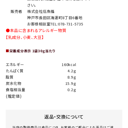
さい。
販売者
株式会社伍魚福
神戸市長田区海運町8丁目6番地
お客様相談室TEL:078-731-5735
●本品に含まれるアレルギー物質
【乳成分、小麦、大豆】
■
栄養成分表示 1袋30ｇ当たり
エネルギー
160kcal
たんぱく質
4.2ｇ
脂質
8.9ｇ
炭水化物
15.9ｇ
食塩相当量
0.2ｇ
(推定値)
返品・交換について
当店の取扱商品は食品につき、お客様のご都合による返品はご遠