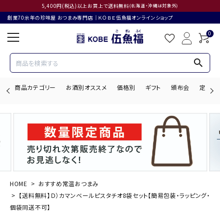
5,400円(税込)以上お買上で送料無料
(北海道・沖縄は対象外)
創業70余年の珍味屋 おつまみ専門店│ＫＯＢＥ伍魚福オンラインショップ
0
search
商品カテゴリー
お酒別オススメ
価格別
ギフト
頒布会
定期購
search
ACCOUNT MENU
ようこそ ゲスト 様
HOME
おすすめ常温おつまみ
【送料無料】Ｄ）カマンベールピスタチオ8袋セット【簡易包装・ラッピング・
ログイン
会員登録
個袋同送不可】