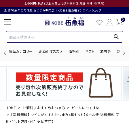
5,400円(税込)以上お買上で送料無料
(北海道・沖縄は対象外)
創業70余年の珍味屋 おつまみ専門店│ＫＯＢＥ伍魚福オンラインショップ
0
search
商品カテゴリー
お酒別オススメ
価格別
ギフト
頒布会
定期購
search
ACCOUNT MENU
ようこそ ゲスト 様
HOME
お酒別♪おすすめおつまみ
ビールにおすすめ
【送料無料】 ワインがすすむおつまみ4種セット【メール便 送料無料 同
ログイン
会員登録
梱・ギフト包装・代引支払不可】