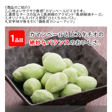
商品カテゴリー
《商品のご紹介》
1,心地よいサクサク食感「カマンベールピスタチオ」
2,濃厚なチーズの旨みと黒胡椒のアクセント「黒胡椒焼チーズ」
お酒別オススメ
3,オリジナルスパイス使用「ひとくちカルパス」
4,甘辛味が後を引く「備長炭カシューナッツ」
価格別
お問い合わせ
ご利用ガイド
直営店