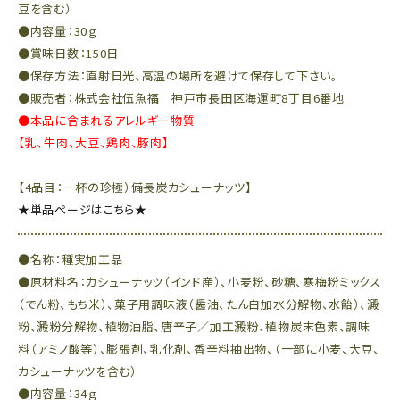
豆を含む）
●内容量：30ｇ
●賞味日数：150日
●保存方法：直射日光、高温の場所を避けて保存して下さい。
●販売者：株式会社伍魚福 神戸市長田区海運町8丁目6番地
●本品に含まれるアレルギー物質
【乳、牛肉、大豆、鶏肉、豚肉】
【4品目：一杯の珍極）備長炭カシューナッツ】
★単品ページはこちら★
●名称：種実加工品
●原材料名：カシューナッツ（インド産）、小麦粉、砂糖、寒梅粉ミックス
（でん粉、もち米）、菓子用調味液（醤油、たん白加水分解物、水飴）、澱
粉、澱粉分解物、植物油脂、唐辛子／加工澱粉、植物炭末色素、調味
料（アミノ酸等）、膨張剤、乳化剤、香辛料抽出物、（一部に小麦、大豆、
カシューナッツを含む）
●内容量：34ｇ