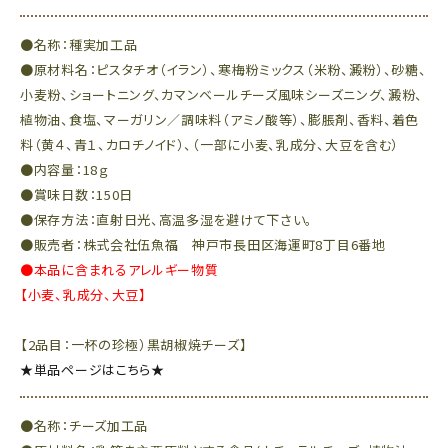
●名称：種実加工品
●原材料名：ピスタチオ（イラン）、寒梅粉ミックス（米粉、澱粉）、砂糖、
小麦粉、ショートニング、カマンベールチーズ風味シーズニング、澱粉、
植物油、食塩、マーガリン／調味料（アミノ酸等）、膨脹剤、香料、着色
料（黄４、青１、カロチノイド）、（一部に小麦、乳成分、大豆を含む）
●内容量：18ｇ
●賞味日数：150日
●保存方法：直射日光、高温多湿を避けて下さい。
●販売者：株式会社伍魚福 神戸市長田区海運町8丁目6番地
●本品に含まれるアレルギー物質
【小麦、乳成分、大豆】
【2品目：一杯の珍極）黒胡椒焼チーズ】
★単品ページはこちら★
●名称：チーズ加工品