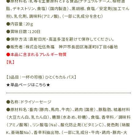
●原材料名：乳等を主要原料とする食品(ナチュラルチーズ、植物油
脂、デキストリン、食塩）（国内製造）、黒胡椒、食塩／安定剤(加工でん
粉)、乳化剤、調味料(アミノ酸)、（一部に乳成分を含む）
●内容量：20ｇ
●賞味日数：120日
●保存方法：直射日光・高温多湿を避けて保存してください。
●販売者：株式会社伍魚福 神戸市長田区海運町8丁目6番地
●本品に含まれるアレルギー物質
【乳】
【3品目：一杯の珍極）ひとくちカルパス】
★単品ページはこちら★
●名称：ドライソーセージ
●原材料名：畜肉（豚肉、馬肉、牛肉）、鶏肉（国産）、豚脂肪、結着材料
（大豆たん白、乳たん白）、糖類（水あめ、砂糖）、食塩、香辛料／調味料
（アミノ酸等）、リン酸塩（Na）、酸化防止剤（ビタミンＣ）、発色剤（硝酸
K、亜硝酸Na）、香辛料抽出物、（一部に乳成分・牛肉・鶏肉・豚肉・大