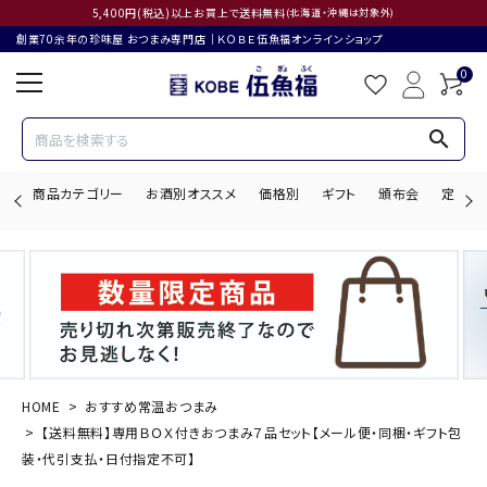
5,400円(税込)以上お買上で送料無料
(北海道・沖縄は対象外)
創業70余年の珍味屋 おつまみ専門店│ＫＯＢＥ伍魚福オンラインショップ
0
search
商品カテゴリー
お酒別オススメ
価格別
ギフト
頒布会
定期購
search
ACCOUNT MENU
ようこそ ゲスト 様
HOME
おすすめ常温おつまみ
【送料無料】専用ＢＯＸ付きおつまみ７品セット【メール便・同梱・ギフト包
ログイン
会員登録
装・代引支払・日付指定不可】