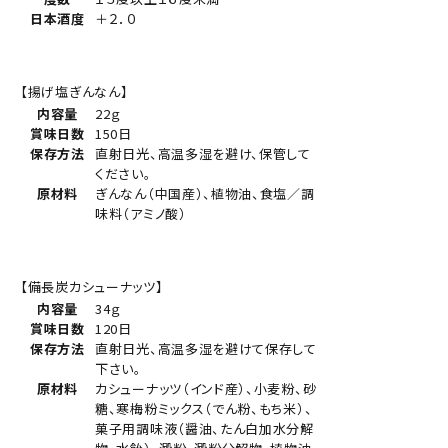
日本酒度
＋２．０
【揚げ塩ぎんなん】
内容量
22ｇ
賞味日数
150日
保存方法
直射日光、高温多湿を避け、保管して
ください。
原材料
ぎんなん（中国産）、植物油、食塩／調
味料（アミノ酸）
【備長炭カシューナッツ】
内容量
34ｇ
賞味日数
120日
保存方法
直射日光、高温多湿を避けて保存して
下さい。
原材料
カシューナッツ（インド産）、小麦粉、砂
糖、寒梅粉ミックス（でん粉、もち米）、
菓子用調味液（醤油、たん白加水分解