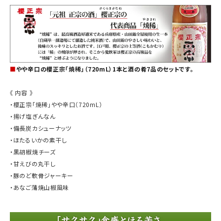
■
やや辛口の櫻正宗「焼稀」（720mL）1本と酒の肴7品のセットです。
《 内容 》
・櫻正宗「焼稀」やや辛口（720mL）
・揚げ塩ぎんなん
・備長炭カシューナッツ
・ほたるいかの素干し
・黒胡椒焼チーズ
・甘えびの丸干し
・豚のど軟骨ジャーキー
・あなご蒲焼山椒風味