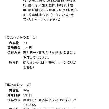
物、水飴）、澱粉、澱粉分解物、植物油
脂、唐辛子／加工澱粉、植物炭末色
素、調味料（アミノ酸等）、膨張剤、乳化
剤、香辛料抽出物、（一部に小麦・大
豆・カシューナッツを含む）
【ほたるいかの素干し】
内容量
7ｇ
賞味日数
120日
保存方法
直射日光・高温多湿を避け、常温にて
保存してください。
原材料
ほたるいか（日本海産）、（一部にいか
を含む）
【黒胡椒焼チーズ】
内容量
20ｇ
賞味日数
120日
保存方法
直射日光・高温多湿を避けて保存して
ください。