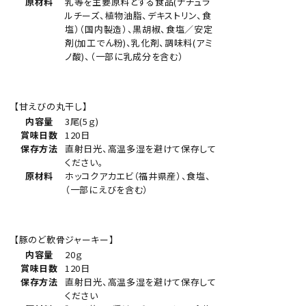
原材料
乳等を主要原料とする食品(ナチュラ
ルチーズ、植物油脂、デキストリン、食
塩）（国内製造）、黒胡椒、食塩／安定
剤(加工でん粉)、乳化剤、調味料(アミ
ノ酸)、（一部に乳成分を含む）
【甘えびの丸干し】
内容量
3尾(5ｇ)
賞味日数
120日
保存方法
直射日光、高温多湿を避けて保存して
ください。
原材料
ホッコクアカエビ（福井県産）、食塩、
（一部にえびを含む）
【豚のど軟骨ジャーキー】
内容量
20ｇ
賞味日数
120日
保存方法
直射日光、高温多湿を避けて保存して
ください