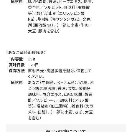
原材料
豚ノド軟骨、醤油、ビーフエキス、食塩、
香辛料／ソルビット、調味料（有機酸
等）、酸化防止剤（エリソルビン酸
Na）、増粘剤（キサンタンガム）、発色
剤（亜硝酸Na）、（一部に小麦・牛肉・
大豆・豚肉を含む）
【あなご蒲焼山椒風味】
内容量
15ｇ
賞味日数
120日
保存方法
直射日光・高温多湿を避け、保管して
ください。
原材料
あなご（中国産、ベトナム産）、砂糖、ぶ
どう糖果糖液糖、醤油、食塩、米発酵
調味料、魚介エキス、山椒、味醂、醸造
酢／ソルビトール、調味料（アミノ酸
等）、増粘剤（加工澱粉）、着色料（カラ
メル、紅麹）、（一部に小麦、さば、大豆
を含む）
返品・交換について