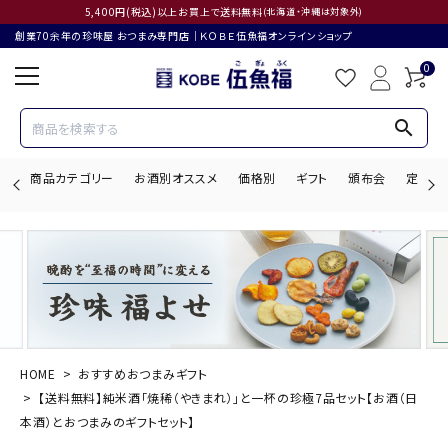
5,400円(税込)以上お買上で送料無料
(北海道・沖縄は対象外)
創業70余年の珍味屋 おつまみ専門店│ＫＯＢＥ伍魚福オンラインショップ
0
search
商品カテゴリー
お酒別オススメ
価格別
ギフト
頒布会
定期購
search
ACCOUNT MENU
ようこそ ゲスト 様
HOME
おすすめおつまみギフト
【送料無料】純米酒「焼稀（やきまれ）」と一杯の珍極7品セット【お酒（日
ログイン
会員登録
本酒）とおつまみのギフトセット】