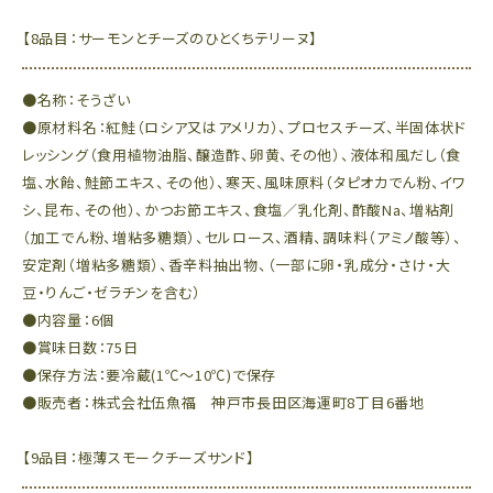
【8品目：サーモンとチーズのひとくちテリーヌ】
●名称：そうざい
●原材料名：紅鮭（ロシア又はアメリカ）、プロセスチーズ、半固体状ド
レッシング（食用植物油脂、醸造酢、卵黄、その他）、液体和風だし（食
塩、水飴、鮭節エキス、その他）、寒天、風味原料（タピオカでん粉、イワ
シ、昆布、その他）、かつお節エキス、食塩／乳化剤、酢酸Na、増粘剤
（加工でん粉、増粘多糖類）、セルロース、酒精、調味料（アミノ酸等）、
安定剤（増粘多糖類）、香辛料抽出物、（一部に卵・乳成分・さけ・大
豆・りんご・ゼラチンを含む）
●内容量：6個
●賞味日数：75日
●保存方法：要冷蔵(1℃～10℃)で保存
●販売者：株式会社伍魚福 神戸市長田区海運町8丁目6番地
【9品目：極薄スモークチーズサンド】