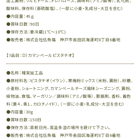
加工澱粉、ソルビトール、トレハロース、調味料（アミノ酸等）、乳化剤、
酸味料、保存料（亜硫酸塩）、（一部に小麦・乳成分・大豆を含む）
●内容量：45ｇ
●賞味日数：90日
●保存方法：要冷蔵(1℃～10℃)
●販売者：株式会社伍魚福 神戸市長田区海運町8丁目6番地
【7品目：Ｄ）カマンベールピスタチオ】
●名称：種実加工品
●原材料名：ピスタチオ（イラン）、寒梅粉ミックス（米粉、澱粉）、砂糖、
小麦粉、ショートニング、カマンベールチーズ風味シーズニング、澱粉、
植物油、食塩、マーガリン／調味料（アミノ酸等）、膨脹剤、香料、着色
料（黄４、青１、カロチノイド）、（一部に小麦・乳成分・大豆を含む）
●内容量：30g
●賞味日数：150日
●保存方法：直射日光、高温多湿の場所を避けて下さい。
●販売者：株式会社伍魚福 神戸市長田区海運町8丁目6番地