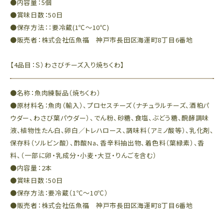
●内容量：5個
●賞味日数：50日
●保存方法：：要冷蔵(1℃～10℃)
●販売者：株式会社伍魚福 神戸市長田区海運町8丁目6番地
【4品目：Ｓ）わさびチーズ入り焼ちくわ】
●名称：魚肉練製品（焼ちくわ）
●原材料名：魚肉（輸入）、プロセスチーズ（ナチュラルチーズ、酒粕パ
ウダー、わさび葉パウダー）、でん粉、砂糖、食塩、ぶどう糖、醗酵調味
液、植物性たん白、卵白／トレハロース、調味料（アミノ酸等）、乳化剤、
保存料（ソルビン酸）、酢酸Na、香辛料抽出物、着色料（葉緑素）、香
料、（一部に卵・乳成分・小麦・大豆・りんごを含む）
●内容量：2本
●賞味日数：50日
●保存方法：要冷蔵（1℃～10℃）
●販売者：株式会社伍魚福 神戸市長田区海運町8丁目6番地