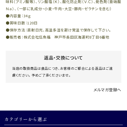
味料（アミノ酸等）、リン酸塩（Ｋ）、酸化防止剤（Ｖ.Ｃ）、発色剤（亜硝酸
Ｎａ）、（一部に乳成分・小麦・牛肉・大豆・豚肉・ゼラチンを含む）
●内容量：34ｇ
●賞味日数：120日
●保存方法：直射日光、高温多湿を避け常温で保存して下さい。
●販売者：株式会社伍魚福 神戸市長田区海運町8丁目6番地
返品・交換について
当店の取扱商品は食品につき、お客様のご都合による返品はご遠
慮ください。 予めご了承くださいませ。
メルマガ登録へ
カテゴリーから選ぶ