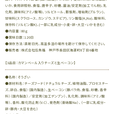
いか、食用卵殻粉、食塩、唐辛子、砂糖、醤油/安定剤(加工でん粉)、乳
化剤、調味料(アミノ酸等)、ソルビトール、膨張剤、増粘剤(プルラン)、
甘味料(スクラロース、カンゾウ、ステビア)、リン酸塩(K,Na)、酸味料、
保存料（ソルビン酸K)、(一部に乳成分・小麦・卵・大豆・いかを含む）
●内容量：80ｇ
●賞味日数：120日
●保存方法：直射日光、高温多湿の場所を避けて保存してください。
●販売者：株式会社伍魚福 神戸市長田区海運町8丁目6番地
【3品目：カマンベール入りチーズと生ベーコン】
●名称：そうざい
●原材料名：チーズフード（ナチュラルチーズ、植物油脂、プロセスチー
ズ、卵白、食塩）（国内製造）、生ベーコン（豚バラ肉、食塩、砂糖、香辛
料）（国内製造）／安定剤（加工デンプン）、乳化剤、調味料（アミノ酸
等）、香料、酸化防止剤（V.C）、発色剤（亜硝酸Na）、（一部に乳成分・
卵・豚肉・大豆を含む）