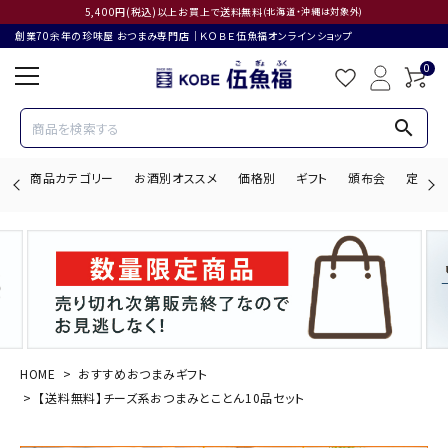
5,400円(税込)以上お買上で送料無料
(北海道・沖縄は対象外)
創業70余年の珍味屋 おつまみ専門店│ＫＯＢＥ伍魚福オンラインショップ
0
search
商品カテゴリー
お酒別オススメ
価格別
ギフト
頒布会
定期購
search
ACCOUNT MENU
ようこそ ゲスト 様
HOME
おすすめおつまみギフト
【送料無料】チーズ系おつまみとことん10品セット
ログイン
会員登録