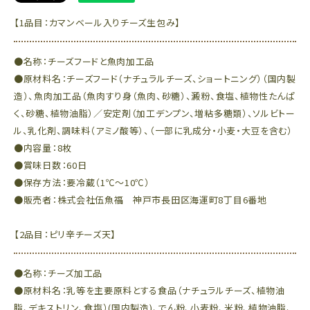
【1品目：カマンベール入りチーズ生包み】
●名称：チーズフードと魚肉加工品
●原材料名：チーズフード（ナチュラルチーズ、ショートニング）（国内製
造）、魚肉加工品（魚肉すり身（魚肉、砂糖）、澱粉、食塩、植物性たんぱ
く、砂糖、植物油脂）／安定剤（加工デンプン、増粘多糖類）、ソルビトー
ル、乳化剤、調味料（アミノ酸等）、（一部に乳成分・小麦・大豆を含む）
●内容量：8枚
●賞味日数：60日
●保存方法：要冷蔵（1℃～10℃）
●販売者：株式会社伍魚福 神戸市長田区海運町8丁目6番地
【2品目：ピリ辛チーズ天】
●名称：チーズ加工品
●原材料名：乳等を主要原料とする食品（ナチュラルチーズ、植物油
脂、デキストリン、食塩）(国内製造)、でん粉、小麦粉、米粉、植物油脂、