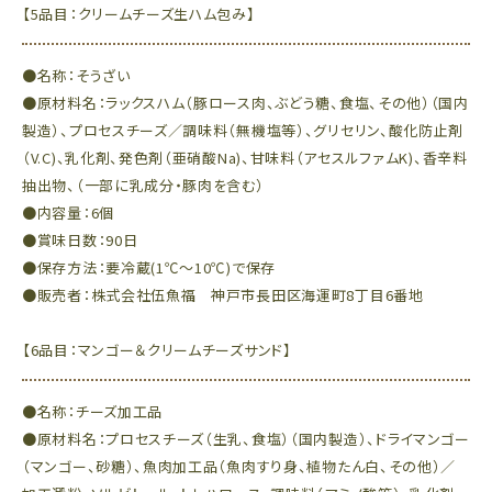
【5品目：クリームチーズ生ハム包み】
●名称：そうざい
●原材料名：ラックスハム（豚ロース肉、ぶどう糖、食塩、その他）（国内
製造）、プロセスチーズ／調味料（無機塩等）、グリセリン、酸化防止剤
（V.C)、乳化剤、発色剤（亜硝酸Na)、甘味料（アセスルファムK)、香辛料
抽出物、（一部に乳成分・豚肉を含む）
●内容量：6個
●賞味日数：90日
●保存方法：要冷蔵(1℃～10℃)で保存
●販売者：株式会社伍魚福 神戸市長田区海運町8丁目6番地
【6品目：マンゴー＆クリームチーズサンド】
●名称：チーズ加工品
●原材料名：プロセスチーズ（生乳、食塩）（国内製造）、ドライマンゴー
（マンゴー、砂糖）、魚肉加工品（魚肉すり身、植物たん白、その他）／