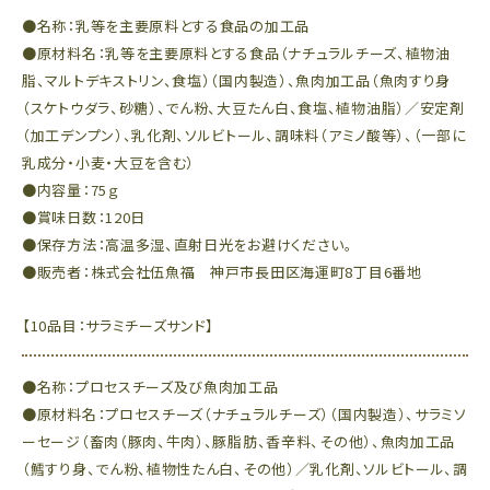
●名称：乳等を主要原料とする食品の加工品
●原材料名：乳等を主要原料とする食品（ナチュラルチーズ、植物油
脂、マルトデキストリン、食塩）（国内製造）、魚肉加工品（魚肉すり身
（スケトウダラ、砂糖）、でん粉、大豆たん白、食塩、植物油脂）／安定剤
（加工デンプン）、乳化剤、ソルビトール、調味料（アミノ酸等）、（一部に
乳成分・小麦・大豆を含む）
●内容量：75ｇ
●賞味日数：120日
●保存方法：高温多湿、直射日光をお避けください。
●販売者：株式会社伍魚福 神戸市長田区海運町8丁目6番地
【10品目：サラミチーズサンド】
●名称：プロセスチーズ及び魚肉加工品
●原材料名：プロセスチーズ（ナチュラルチーズ）（国内製造）、サラミソ
ーセージ（畜肉（豚肉、牛肉）、豚脂肪、香辛料、その他）、魚肉加工品
（鱈すり身、でん粉、植物性たん白、その他）／乳化剤、ソルビトール、調