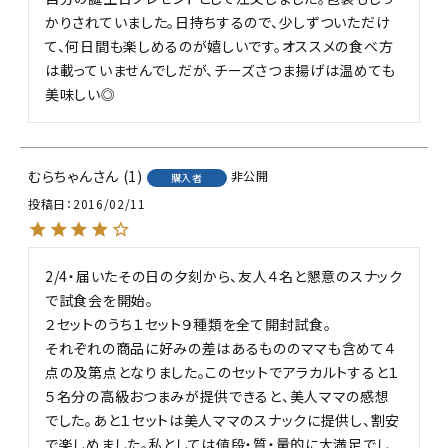
かりされていました。日持ちするので、少しずついただけ
て、何日間も楽しめるのが嬉しいです。オススメの食べ方
は載っていませんでしだが、チーズさつま揚げは温めても
美味しい◎
むらちゃん
1
非公開
購入者
投稿日
2016/02/11
2/4・届いたその日の夕刻から、友人４名と懇意のスナック
で試食会を開始。

２セットのうち１セット９種類を全て開封試食。

それぞれの商品に好みの差はあるもののママも含めて４
点の及第点となりました。このセットでアラカルトすると１
５名分の高級おつまみが提供できると、美人ママの感想
でした。あと１セットは美人ママのスナックに提供し、割安
で楽しめました。私としては値段・質・量的に大満足でし