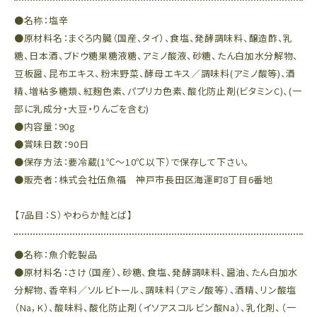
●名称：塩辛
●原材料名：まぐろ内臓（国産、タイ）、食塩、発酵調味料、醸造酢、乳
糖、日本酒、ブドウ糖果糖液糖、アミノ酸液、砂糖、たん白加水分解物、
豆板醤、昆布エキス、粉末野菜、酵母エキス／調味料(アミノ酸等)、酒
精、増粘多糖類、紅麹色素、パプリカ色素、酸化防止剤(ビタミンC)、(一
部に乳成分・大豆・りんごを含む)
●内容量：90g
●賞味日数：90日
●保存方法：要冷蔵(1℃～10℃以下）で保存して下さい。
●販売者：株式会社伍魚福 神戸市長田区海運町8丁目6番地
【7品目：Ｓ）やわらか鮭とば】
●名称：魚介乾製品
●原材料名：さけ（国産）、砂糖、食塩、発酵調味料、醤油、たん白加水
分解物、香辛料／ソルビトール、調味料（アミノ酸等）、酒精、リン酸塩
（Na，K）、酸味料、酸化防止剤（イソアスコルビン酸Na）、乳化剤、（一