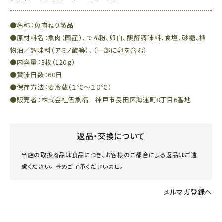
●名称：魚肉ねり製品
●原材料名：魚肉（国産）、でん粉、卵白、醗酵調味料、食塩、砂糖、植
物油／調味料（アミノ酸等）、（一部に卵を含む）
●内容量：3枚（120ｇ）
●賞味日数：60日
●保存方法：要冷蔵（１℃～１０℃）
●販売者：株式会社伍魚福 神戸市長田区海運町8丁目6番地
返品・交換について
当店の取扱商品は食品につき、お客様のご都合による返品はご遠
慮ください。 予めご了承くださいませ。
メルマガ登録へ