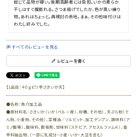
総じて品物が硬い。後期高齢者には負担。いかの柔らか
干しはすぐ腹膨れる。さつま揚げでしたか、色が黒い練り
物。あれはちょっと。再検討の余地。まぁ、その他味付けは
わたし好みでした。
すべてのレビューを見る
レビューを書く
【1品目：４０ｇピリ辛さきいか天】
●名称：魚介加工品
●原材料名：さきいか（いか（ペルー産）、砂糖、その他）、天ぷら粉（で
ん粉、小麦粉、その他）、菜種油／ソルビット、加工デンプン、調味料（ア
ミノ酸等）、酸味料、膨張剤、甘味料（ステビア、アセスルファムＫ）、香
辛料抽出物、（一部に乳成分・小麦・いか・大豆を含む）