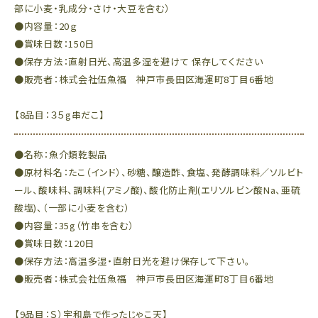
部に小麦・乳成分・さけ・大豆を含む）
●内容量：20ｇ
●賞味日数：150日
●保存方法：直射日光、高温多湿を避けて 保存してください
●販売者：株式会社伍魚福 神戸市長田区海運町8丁目6番地
【8品目：３５g串だこ】
●名称：魚介類乾製品
●原材料名：たこ（インド）、砂糖、醸造酢、食塩、発酵調味料／ソルビト
ール、酸味料、調味料(アミノ酸)、酸化防止剤(エリソルビン酸Na、亜硫
酸塩)、（一部に小麦を含む）
●内容量：35g（竹串を含む）
●賞味日数：120日
●保存方法：高温多湿・直射日光を避け保存して下さい。
●販売者：株式会社伍魚福 神戸市長田区海運町8丁目6番地
【9品目：Ｓ）宇和島で作ったじゃこ天】