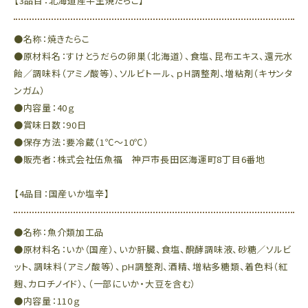
【3品目：北海道産半生焼たらこ】
●名称：焼きたらこ
●原材料名：すけとうだらの卵巣（北海道）、食塩、昆布エキス、還元水
飴／調味料（アミノ酸等）、ソルビトール、ｐＨ調整剤、増粘剤（キサンタ
ンガム）
●内容量：40ｇ
●賞味日数：90日
●保存方法：要冷蔵（1℃～10℃）
●販売者：株式会社伍魚福 神戸市長田区海運町8丁目6番地
【4品目：国産いか塩辛】
●名称：魚介類加工品
●原材料名：いか（国産）、いか肝臓、食塩、醗酵調味液、砂糖／ソルビ
ット、調味料（アミノ酸等）、ｐH調整剤、酒精、増粘多糖類、着色料（紅
麹、カロチノイド）、（一部にいか・大豆を含む）
●内容量：110ｇ