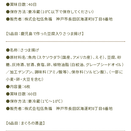
●賞味日数：40日
●保存方法：要冷蔵（10℃以下で保存してください）
●販売者：株式会社伍魚福 神戸市長田区海運町8丁目6番地
【5品目：鹿児島で作った豆腐入りさつま揚げ】
●名称：さつま揚げ
●原材料名：魚肉（スケソウダラ（国産、アメリカ産）、えそ）、豆腐、砂
糖、灰持酒、甘酒、食塩、卵、植物油脂（白絞油、グレープシードオイル）
／加工デンプン、調味料（アミノ酸等）、保存料（ソルビン酸）、（一部に
小麦・卵・大豆を含む）
●内容量：6枚
●賞味日数：60日
●保存方法：要冷蔵（1℃～10℃）
●販売者：株式会社伍魚福 神戸市長田区海運町8丁目6番地
【6品目：まぐろの酒盗】