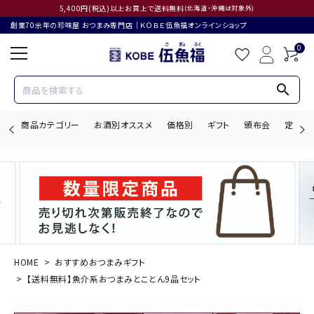
5,400円(税込)以上お買上で送料無料
(北海道・沖縄は対象外)
創業70余年の珍味屋 おつまみ専門店│ＫＯＢＥ伍魚福オンラインショップ
0
search
商品カテゴリー
お酒別オススメ
価格別
ギフト
頒布会
定期購
search
ACCOUNT MENU
ようこそ ゲスト 様
HOME
おすすめおつまみギフト
【送料無料】魚介系おつまみとことん9品セット
ログイン
会員登録