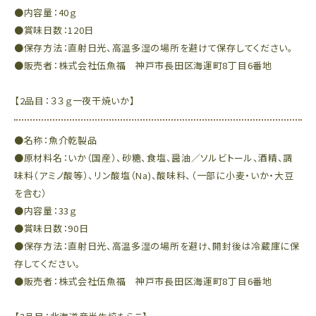
●内容量：40ｇ
●賞味日数：120日
●保存方法：直射日光、高温多湿の場所を避けて保存してください。
●販売者：株式会社伍魚福 神戸市長田区海運町8丁目6番地
【2品目：３３ｇ一夜干焼いか】
●名称：魚介乾製品
●原材料名：いか（国産）、砂糖、食塩、醤油／ソルビトール、酒精、調
味料（アミノ酸等）、リン酸塩（Na)、酸味料、（一部に小麦・いか・大豆
を含む）
●内容量：33ｇ
●賞味日数：90日
●保存方法：直射日光、高温多湿の場所を避け、開封後は冷蔵庫に保
存してください。
●販売者：株式会社伍魚福 神戸市長田区海運町8丁目6番地