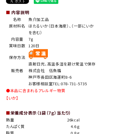
■
内容説明
名称
魚介加工品
原材料名
ほたるいか（日本海産）、（一部にいか
を含む）
内容量
7g
賞味日数
120日
保存方法
直射日光、高温多湿を避け常温で保存
販売者
株式会社 伍魚福
神戸市長田区海運町8-6
お客様相談室TEL:078-731-5735
●本品に含まれるアレルギー物質
【いか】
■
栄養成分表示（1袋（7ｇ）当たり）
熱量
26kcal
たんぱく質
4.6ｇ
脂質
0.8ｇ