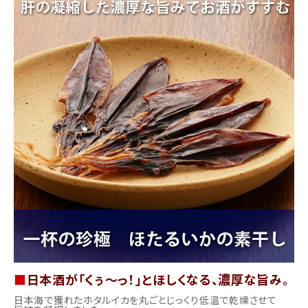
商品カテゴリー
お酒別オススメ
価格別
お問い合わせ
ご利用ガイド
直営店
■
日本酒が「くぅ～っ！」とほしくなる、濃厚な旨み。
日本海で獲れたホタルイカを丸ごとじっくり低温で乾燥させて