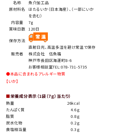
名称
魚介加工品
原材料名
ほたるいか（日本海産）、（一部にいか
を含む）
内容量
7g
賞味日数
120日
保存方法
直射日光、高温多湿を避け常温で保存
販売者
株式会社 伍魚福
神戸市長田区海運町8-6
お客様相談室TEL:078-731-5735
●本品に含まれるアレルギー物質
【いか】
■
栄養成分表示（1袋（7ｇ）当たり）
熱量
26kcal
たんぱく質
4.6ｇ
脂質
0.8ｇ
炭水化物
0.2ｇ
食塩相当量
0.3ｇ