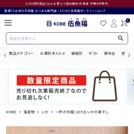
5,400円(税込)以上お買上で送料無料
(北海道・沖縄は対象外)
創業70余年の珍味屋 おつまみ専門店│ＫＯＢＥ伍魚福オンラインショップ
0
search
商品カテゴリー
お酒別オススメ
価格別
ギフト
頒布会
定期購
search
ACCOUNT MENU
ようこそ ゲスト 様
HOME
海産物
いか
一杯の珍極）ほたるいかの素干し
ログイン
会員登録