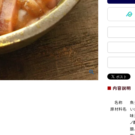
■
内容説明
名称
魚
原材料名
い
味
ノ
類