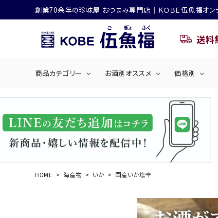
創業70余年の珍味屋 おつまみ専門店│ＫＯＢＥ伍魚福オン
送料
商品カテゴリー
お酒別オススメ
価格別
ビールにおすすめ
search
くぎ煮
海産物
～50
ACCOUNT MENU
ようこそ ゲスト 様
シリーズ
佃煮・ごはんのおとも
4,001円～5
ハイボールにおすすめ
HOME
海産物
いか
国産いか塩辛
ログイン
会員登録
商品カテゴリー