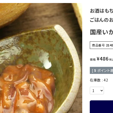
お酒はもち
ごはんのお
国産い
商品番号
214
¥
486
価格
税
[
5
ポイント進
在庫数
42