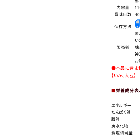
部
内容量
11
賞味日数
4
保存方法
要
い
販売者
株
神
お
●本品に含ま
【いか、大豆】
■
栄養成分表
エネルギー
たんぱく質
脂質
炭水化物
食塩相当量