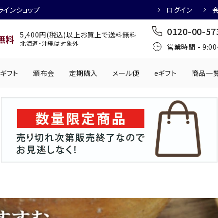
ラインショップ
ログイン
0120-00-57
5,400円(税込)以上お買上で送料無料
無料
北海道・沖縄は対象外
営業時間 - 9:0
ギフト
頒布会
定期購入
メール便
eギフト
商品一
ワインにおすすめ
日本酒におすす
肉製品
乳製品
かわきもの
0円
501円～1,000円
1,001円～2,000円
2,001円～
丸う
手提げ袋
,000円
5,001円～
チューハイにおすすめ
マッコリにおす