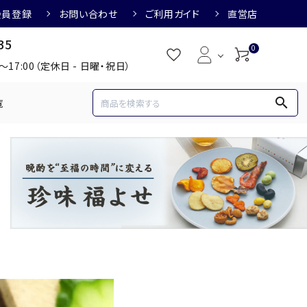
会員登録
お問い合わせ
ご利用ガイド
直営店
35
0
0～17:00（定休日 - 日曜・祝日）
search
覧
め
焼酎におすすめ
3,000円
3,001円～4,000円
すめ
梅酒におすすめ