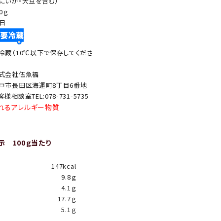
にいか・大豆を含む）
0ｇ
0日
冷蔵（10℃以下で保存してくださ
）
式会社伍魚福
戸市長田区海運町8丁目6番地
客様相談室TEL:078-731-5735
れるアレルギー物質
示 100ｇ当たり
147kcal
9.8ｇ
4.1ｇ
17.7ｇ
5.1ｇ