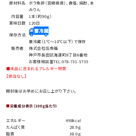
原材料名
ボラ魚卵（宮崎県産）、食塩、焼酎、本
みりん
内容量
1本（約90ｇ）
賞味日数
120日
保存方法
要冷蔵（1℃～10℃以下）で保存
販売者
株式会社伍魚福
神戸市長田区海運町8丁目6番地
お客様相談室TEL:078-731-5735
●本品に含まれるアレルギー物質
【該当なし】
開封後はお早めにお召し上がり下さい。
■
栄養成分表示（100ｇ当たり）
エネルギー
498kcal
たんぱく質
28.9ｇ
脂質
38.0ｇ