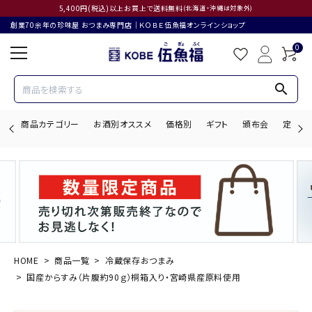
5,400円(税込)以上お買上で送料無料
(北海道・沖縄は対象外)
創業70余年の珍味屋 おつまみ専門店│ＫＯＢＥ伍魚福オンラインショップ
0
search
商品カテゴリー
お酒別オススメ
価格別
ギフト
頒布会
定期購
search
ACCOUNT MENU
ようこそ ゲスト 様
HOME
商品一覧
冷蔵保存おつまみ
国産からすみ（片腹約90ｇ）桐箱入り・宮崎県産原料使用
ログイン
会員登録