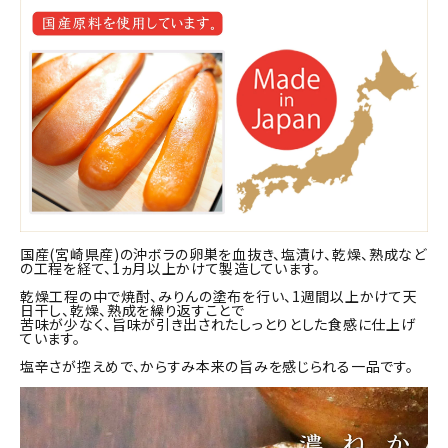
商品カテゴリー
お酒別オススメ
価格別
お問い合わせ
ご利用ガイド
国産(宮崎県産)の沖ボラの卵巣を血抜き、塩漬け、乾燥、熟成など
の工程を経て、1ヵ月以上かけて製造しています。
直営店
乾燥工程の中で焼酎、みりんの塗布を行い、1週間以上かけて天
日干し、乾燥、熟成を繰り返すことで
苦味が少なく、旨味が引き出されたしっとりとした食感に仕上げ
ています。
塩辛さが控えめで、からすみ本来の旨みを感じられる一品です。