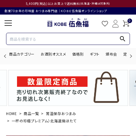
5,400円(税込)以上お買上で送料無料
(北海道・沖縄は対象外)
創業70余年の珍味屋 おつまみ専門店│ＫＯＢＥ伍魚福オンラインショップ
0
search
商品カテゴリー
お酒別オススメ
価格別
ギフト
頒布会
定期購
search
ACCOUNT MENU
ようこそ ゲスト 様
HOME
商品一覧
常温保存おつまみ
一杯の珍極プレミアム）北海道焼ほたて
ログイン
会員登録