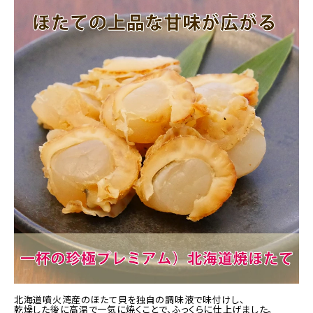
商品カテゴリー
お酒別オススメ
価格別
お問い合わせ
ご利用ガイド
直営店
北海道噴火湾産のほたて貝を独自の調味液で味付けし、
乾燥した後に高温で一気に焼くことで、ふっくらに仕上げました。