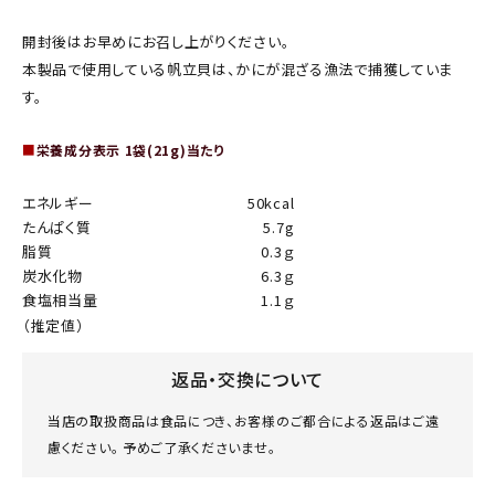
開封後はお早めにお召し上がりください。
本製品で使用している帆立貝は、かにが混ざる漁法で捕獲していま
す。
■
栄養成分表示 1袋(21g)当たり
エネルギー
50kcal
たんぱく質
5.7g
脂質
0.3ｇ
炭水化物
6.3ｇ
食塩相当量
1.1ｇ
（推定値）
返品・交換について
当店の取扱商品は食品につき、お客様のご都合による返品はご遠
慮ください。 予めご了承くださいませ。