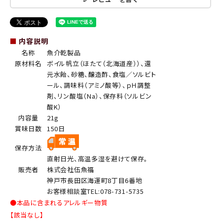
■
内容説明
名称
魚介乾製品
原材料名
ボイル帆立（ほたて（北海道産））、還
元水飴、砂糖、醸造酢、食塩／ソルビト
ール、調味料（アミノ酸等）、ｐＨ調整
剤、リン酸塩（Na）、保存料（ソルビン
酸K）
内容量
21g
賞味日数
150日
保存方法
直射日光、高温多湿を避けて保存。
販売者
株式会社伍魚福
神戸市長田区海運町8丁目6番地
お客様相談室TEL:078-731-5735
●本品に含まれるアレルギー物質
【該当なし】