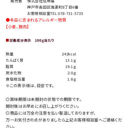
販売者
株式会社伍魚福
神戸市長田区海運町8丁目6番
お客様相談室TEL:078-731-5735
●本品に含まれるアレルギー物質
【小麦、豚肉】
■
栄養成分表示 100ｇ当たり
熱量
242kcal
たんぱく質
13.1ｇ
脂質
19.1ｇ
炭水化物
2.0ｇ
食塩相当量
1.6ｇ
※この表示値は、目安です。
◎賞味期限は未開封の状態での期限です。
開封後はお早めにお召し上がりください。
◎商品には万全の注意を払い製造しておりますが、
万一お気付きの点がありましたら上記お客様相談室へご連絡くだ
さい。