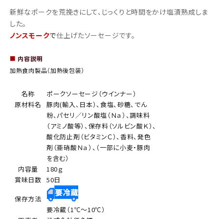
新鮮なポークを荒挽きにして、じっくりと時間をかけ塩漬熟成しま
した。
ノンスモーク
で
仕上げたソーセージです。
■
内容説明
加熱食肉製品（加熱後包装）
名称
ポークソーセージ（ウインナー）
原材料名
豚肉(輸入、日本）、食塩、砂糖、でん
粉、パセリ／リン酸塩（Ｎａ）、調味料
（アミノ酸等）、保存料（ソルビン酸Ｋ）、
酸化防止剤（ビタミンＣ）、香料、発色
剤（亜硝酸Ｎａ）、（一部に小麦・豚肉
を含む）
内容量
180ｇ
賞味日数
50日
保存方法
要冷蔵（1℃～10℃）