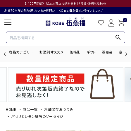
5,400円(税込)以上お買上で送料無料
(北海道・沖縄は対象外)
創業70余年の珍味屋 おつまみ専門店│ＫＯＢＥ伍魚福オンラインショップ
0
search
商品カテゴリー
お酒別オススメ
価格別
ギフト
頒布会
定期購
search
ACCOUNT MENU
ようこそ ゲスト 様
HOME
商品一覧
冷蔵保存おつまみ
パセリとレモン風味のソーセイジ
ログイン
会員登録