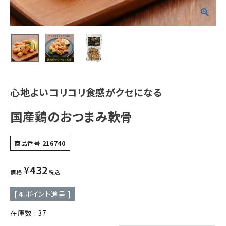
心地よいコリコリ食感がクセになる
国産鶏のおつまみ軟骨
商品番号
216740
¥
432
価格
税込
[
4
ポイント進呈 ]
在庫数
37