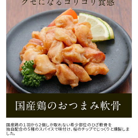
商品カテゴリー
お酒別オススメ
価格別
お問い合わせ
ご利用ガイド
直営店
国産鶏の１羽から２個しか取れない希少部位のひざ軟骨を
独自配合の５種のスパイスで味付け、桜のチップでじっくりと燻製しま
した。