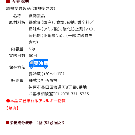
■
内容説明
加熱食肉製品（加熱後包装）
名称
食肉製品
原材料名
鶏軟骨（国産）、食塩、砂糖、香辛料／
調味料（アミノ酸）、酸化防止剤（V.C）、
発色剤（亜硝酸Na）、（一部に鶏肉を
含む）
内容量
52g
賞味日数
60日
保存方法
要冷蔵（1℃～10℃）
販売者
株式会社伍魚福
神戸市長田区海運町8丁目6番地
お客様相談室TEL：078-731-5735
●本品に含まれるアレルギー物質
【鶏肉】
■
栄養成分表示 1袋（52g）当たり