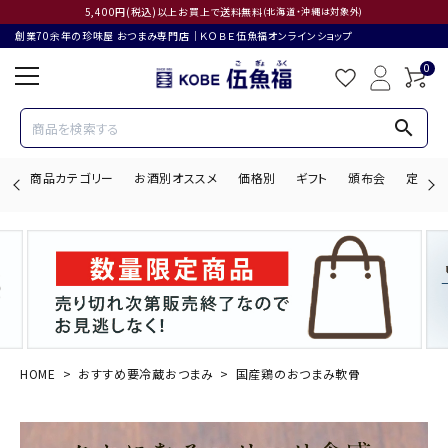
5,400円(税込)以上お買上で送料無料
(北海道・沖縄は対象外)
創業70余年の珍味屋 おつまみ専門店│ＫＯＢＥ伍魚福オンラインショップ
0
search
商品カテゴリー
お酒別オススメ
価格別
ギフト
頒布会
定期購
search
ACCOUNT MENU
ようこそ ゲスト 様
HOME
おすすめ要冷蔵おつまみ
国産鶏のおつまみ軟骨
ログイン
会員登録