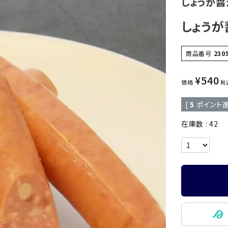
しょうが
しょうが
商品番号
230
¥
540
価格
税
[
5
ポイント進
在庫数
42