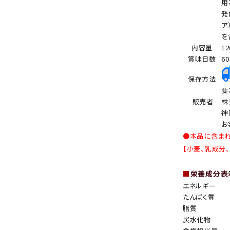
用
発
ア
を
内容量
12
賞味日数
6
保存方法
要
販売者
株
神
お
●本品に含ま
【小麦、乳成分
■
栄養成分表示
エネルギー
たんぱく質
脂質
炭水化物