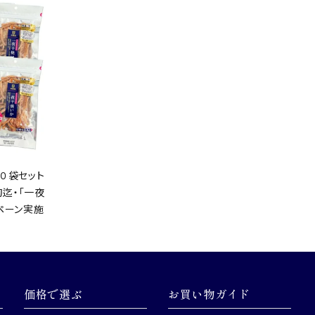
０袋セット
旬迄・「一夜
ペーン実施
価格で選ぶ
お買い物ガイド