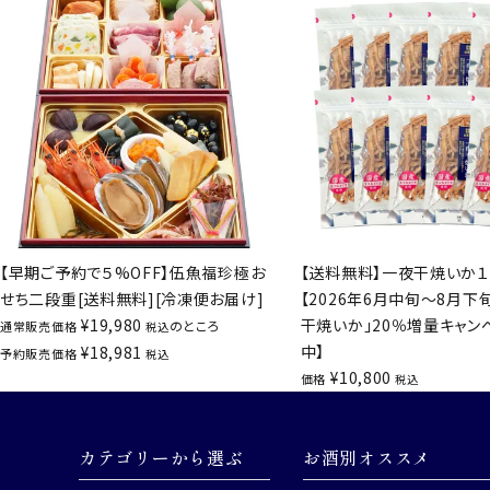
【早期ご予約で５%OFF】伍魚福珍極お
【送料無料】一夜干焼いか１
せち二段重[送料無料][冷凍便お届け]
【2026年6月中旬～8月下
¥
19,980
干焼いか」20％増量キャン
のところ
通常販売価格
税込
中】
¥
18,981
予約販売価格
税込
¥
10,800
価格
税込
カテゴリーから選ぶ
お酒別オススメ