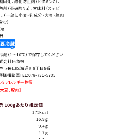
凝固剤、酸化防止剤（ビタミンC）、
色剤（亜硝酸Na）、甘味料（ステビ
）、（一部に小麦・乳成分・大豆・豚肉
含む）
0g
0日
冷蔵（1～10℃）で保存してください
式会社伍魚福
戸市長田区海運町8丁目6番
客様相談室TEL:078-731-5735
れるアレルギー物質
、大豆、豚肉】
 100gあたり 推定値
172kcal
16.9ｇ
9.4ｇ
3.7ｇ