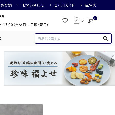
会員登録
お問い合わせ
ご利用ガイド
直営店
35
0
0～17:00（定休日 - 日曜・祝日）
search
覧
め
焼酎におすすめ
3,000円
3,001円～4,000円
すめ
梅酒におすすめ