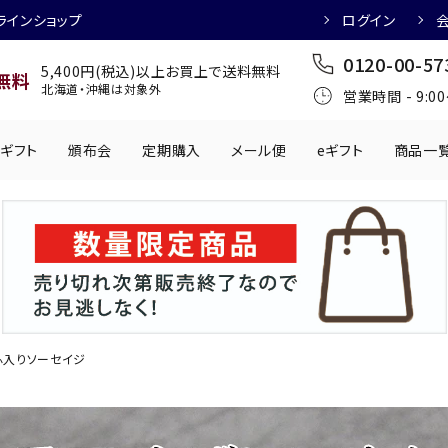
ラインショップ
ログイン
0120-00-57
5,400円(税込)以上お買上で送料無料
無料
北海道・沖縄は対象外
営業時間 - 9:0
ギフト
頒布会
定期購入
メール便
eギフト
商品一
ワインにおすすめ
日本酒におすす
肉製品
乳製品
かわきもの
0円
501円～1,000円
1,001円～2,000円
2,001円～
丸う
手提げ袋
,000円
5,001円～
チューハイにおすすめ
マッコリにおす
ふ入りソーセイジ