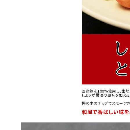
国産豚を100%使用し、生
しょうが醤油の風味を加える
樫の木のチップでスモークさ
和風で香ばしい味を