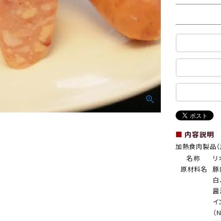
■
内容説明
加熱食肉製品（
名称
リ
原材料名
豚
白
醤
イ
（