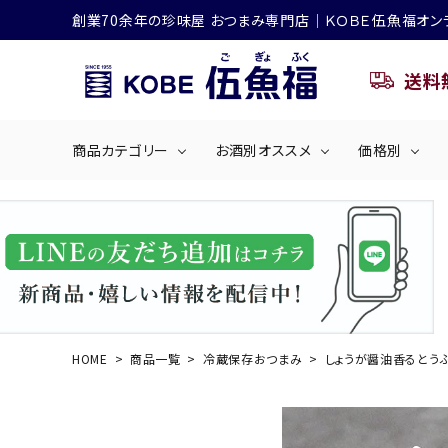
創業70余年の珍味屋 おつまみ専門店│ＫＯＢＥ伍魚福オン
送料
商品カテゴリー
お酒別オススメ
価格別
ビールにおすすめ
search
くぎ煮
海産物
～50
ACCOUNT MENU
ようこそ ゲスト 様
シリーズ
佃煮・ごはんのおとも
4,001円～5
ハイボールにおすすめ
HOME
商品一覧
冷蔵保存おつまみ
しょうが醤油香るとう
ログイン
会員登録
商品カテゴリー