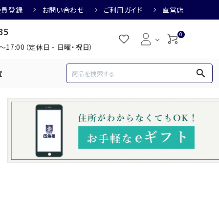
会員登録
お問い合わせ
ご利用ガイド
直営店
35
0
0～17:00（定休日 - 日曜・祝日）
search
覧
め
焼酎におすすめ
3,000円
3,001円～4,000円
すめ
梅酒におすすめ