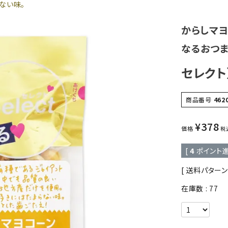
ない味。
からしマ
なるおつま
セレクト
商品番号
462
¥
378
価格
税
[
4
ポイント進
送料パターン
在庫数
77