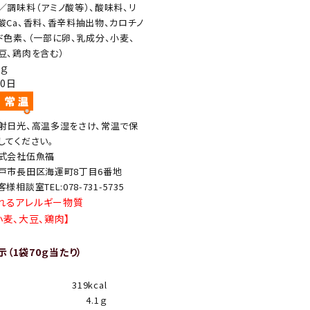
／調味料（アミノ酸等）、酸味料、リ
酸Ca、香料、香辛料抽出物、カロチノ
ド色素、（一部に卵、乳成分、小麦、
豆、鶏肉を含む）
0ｇ
20日
射日光、高温多湿をさけ、常温で保
してください。
式会社伍魚福
戸市長田区海運町8丁目6番地
客様相談室TEL:078-731-5735
れるアレルギー物質
小麦、大豆、鶏肉】
（1袋70ｇ当たり）
319kcal
4.1ｇ