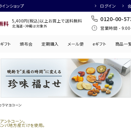
ラインショップ
ログイン
0120-00-57
5,400円(税込)以上お買上で送料無料
無料
北海道・沖縄は対象外
営業時間 - 9:0
ギフト
頒布会
定期購入
メール便
eギフト
商品一
ワインにおすすめ
日本酒におすす
肉製品
乳製品
かわきもの
0円
501円～1,000円
1,001円～2,000円
2,001円～
丸う
手提げ袋
,000円
5,001円～
チューハイにおすすめ
マッコリにおす
カラマヨコーン
アントコーン。
バンバ地方産だけを使用。