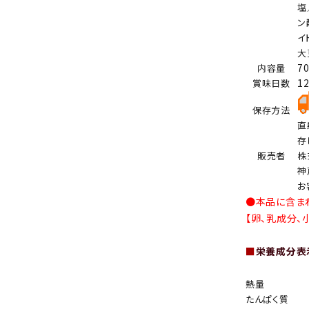
塩
ン
イ
大
7
内容量
1
賞味日数
保存方法
直
存
販売者
株
神
お
●本品に含ま
【卵、乳成分、
■
栄養成分表示
熱量
たんぱく質