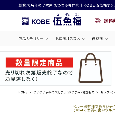
創業70余年の珍味屋 おつまみ専門店│ＫＯＢＥ伍魚福オン
送料
商品カテゴリー
お酒別オススメ
価格別
ビールにおすすめ
search
くぎ煮
海産物
～50
ACCOUNT MENU
ようこそ ゲスト 様
シリーズ
佃煮・ごはんのおとも
4,001円～5
ハイボールにおすすめ
HOME
ついつい手がでてしまう！おつまみ・乾きもの
セレクト）
ログイン
会員登録
商品カテゴリー
ペルー固有種であるジャイ
その中で品質の良いウル