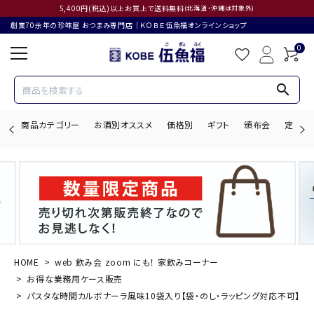
5,400円(税込)以上お買上で送料無料
(北海道・沖縄は対象外)
創業70余年の珍味屋 おつまみ専門店│ＫＯＢＥ伍魚福オンラインショップ
0
search
商品カテゴリー
お酒別オススメ
価格別
ギフト
頒布会
定期購
search
ACCOUNT MENU
ようこそ ゲスト 様
HOME
web 飲み会 zoom にも！ 家飲みコーナー
お得な業務用ケース販売
ログイン
会員登録
パスタな時間カルボナーラ風味10袋入り【袋・のし・ラッピング対応不可】