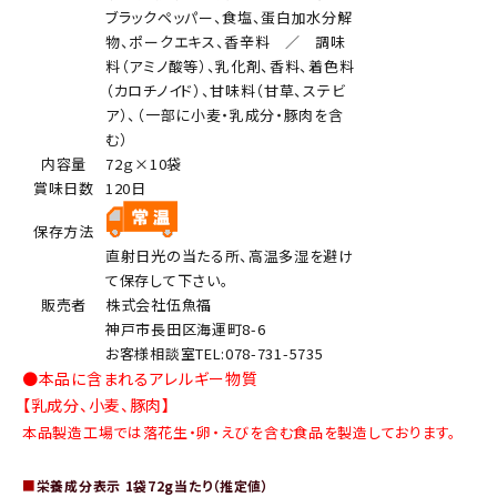
ブラックペッパー、食塩、蛋白加水分解
物、ポークエキス、香辛料 ／ 調味
料（アミノ酸等）、乳化剤、香料、着色料
（カロチノイド）、甘味料（甘草、ステビ
ア）、（一部に小麦・乳成分・豚肉を含
む）
内容量
72ｇ×10袋
賞味日数
120日
保存方法
直射日光の当たる所、高温多湿を避け
て保存して下さい。
販売者
株式会社伍魚福
神戸市長田区海運町8-6
お客様相談室TEL:078-731-5735
●本品に含まれるアレルギー物質
【乳成分、小麦、豚肉】
本品製造工場では落花生・卵・えびを含む食品を製造しております。
■
栄養成分表示 1袋72g当たり（推定値）