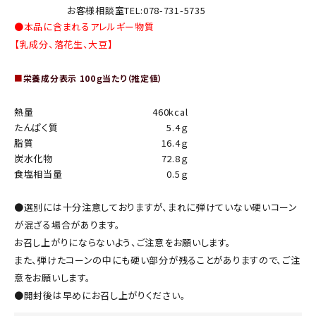
お客様相談室TEL:078-731-5735
●本品に含まれるアレルギー物質
【乳成分、落花生、大豆】
■
栄養成分表示 100ｇ当たり（推定値）
熱量
460kcal
たんぱく質
5.4ｇ
脂質
16.4ｇ
炭水化物
72.8ｇ
食塩相当量
0.5ｇ
●選別には十分注意しておりますが、まれに弾けていない硬いコーン
が混ざる場合があります。
お召し上がりにならないよう、ご注意をお願いします。
また、弾けたコーンの中にも硬い部分が残ることがありますので、ご注
意をお願いします。
●開封後は早めにお召し上がりください。