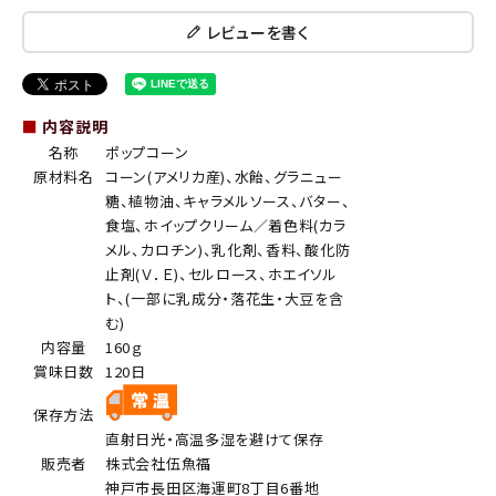
レビューを書く
■
内容説明
名称
ポップコーン
原材料名
コーン(アメリカ産)、水飴、グラニュー
糖、植物油、キャラメルソース、バター、
食塩、ホイップクリーム／着色料(カラ
メル、カロチン)、乳化剤、香料、酸化防
止剤(Ｖ．Ｅ)、セルロース、ホエイソル
ト、(一部に乳成分・落花生・大豆を含
む)
内容量
160ｇ
賞味日数
120日
保存方法
直射日光・高温多湿を避けて保存
販売者
株式会社伍魚福
神戸市長田区海運町8丁目6番地