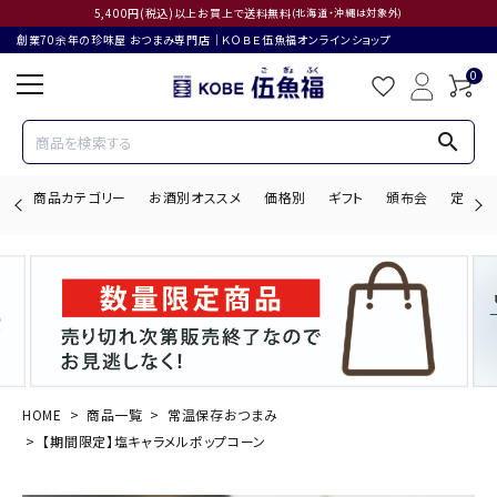
5,400円(税込)以上お買上で送料無料
(北海道・沖縄は対象外)
創業70余年の珍味屋 おつまみ専門店│ＫＯＢＥ伍魚福オンラインショップ
0
search
商品カテゴリー
お酒別オススメ
価格別
ギフト
頒布会
定期購
search
ACCOUNT MENU
ようこそ ゲスト 様
HOME
商品一覧
常温保存おつまみ
【期間限定】塩キャラメルポップコーン
ログイン
会員登録