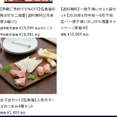
【早期ご予約で５%OFF】伍魚福珍
【送料無料】一夜干焼いか１０袋セ
極おせち二段重[送料無料][冷凍
ット【2026年6月中旬～8月下旬
便お届け]
迄・「一夜干焼いか」20％増量キャ
¥
19,980
ンペーン実施中】
のところ
通常販売価格
税込
¥
10,800
¥
18,981
価格
予約販売価格
税込
税込
女子会セット【伍魚福】人気のチー
ズおつまみ4種セット
¥
2,400
価格
税込