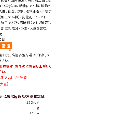
、食塩）(国内製造)、魚肉加工品（魚
すり身(魚肉、砂糖)、でん粉、植物性
ん白、食塩、砂糖、植物油脂）／安定
（加工でん粉）、乳化剤、ソルビトー
、加工でん粉、調味料（アミノ酸等）、
一部に乳成分・小麦・大豆を含む）
2ｇ
20日
射日光、高温多湿を避け、保存して
ださい。
開封後は、お早めにお召し上がりく
さい。
れるアレルギー物質
、大豆】
（1袋42gあたり）※推定値
150kcal
6.3ｇ
10.4ｇ