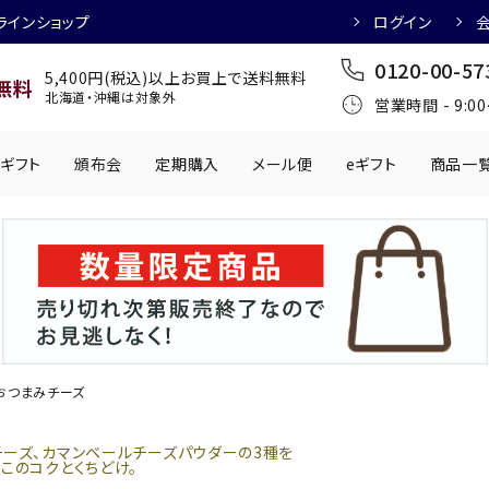
ラインショップ
ログイン
0120-00-57
5,400円(税込)以上お買上で送料無料
無料
北海道・沖縄は対象外
営業時間 - 9:0
ギフト
頒布会
定期購入
メール便
eギフト
商品一
ワインにおすすめ
日本酒におすす
肉製品
乳製品
かわきもの
0円
501円～1,000円
1,001円～2,000円
2,001円～
丸う
手提げ袋
,000円
5,001円～
チューハイにおすすめ
マッコリにおす
おつまみチーズ
チーズ、カマンベールチーズパウダーの3種を
このコクとくちどけ。