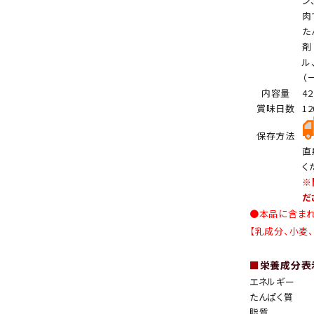
ン
肉
た
剤
ル
（
内容量
4
賞味日数
1
保存方法
直
く
※
だ
●本品に含ま
【乳成分、小麦
■
栄養成分表示
エネルギー
たんぱく質
脂質