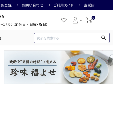
会員登録
お問い合わせ
ご利用ガイド
直営店
35
0
0～17:00（定休日 - 日曜・祝日）
search
覧
め
焼酎におすすめ
3,000円
3,001円～4,000円
すめ
梅酒におすすめ