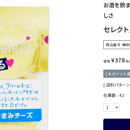
お酒を飲
しさ
セレクト
商品番号
480
¥
378
価格
税
[
4
ポイント進
送料パターン
在庫数
42