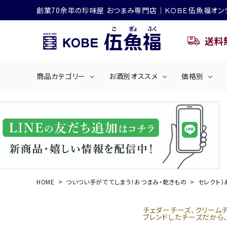
創業70余年の珍味屋 おつまみ専門店│ＫＯＢＥ伍魚福オン
送料
商品カテゴリー
お酒別オススメ
価格別
ビールにおすすめ
search
くぎ煮
海産物
～50
ACCOUNT MENU
ようこそ ゲスト 様
シリーズ
佃煮・ごはんのおとも
4,001円～5
ハイボールにおすすめ
HOME
ついつい手がでてしまう！おつまみ・乾きもの
セレクト）
ログイン
会員登録
商品カテゴリー
チェダーチーズ、クリーム
ブレンドしたチーズだから、