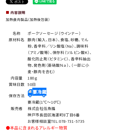
■
内容説明
加熱食肉製品（加熱後包装）
名称
ポークソーセージ（ウインナー）
原材料名
豚肉（輸入、日本）、食塩、砂糖、でん
粉、香辛料／リン酸塩（Na）、調味料
（アミノ酸等）、保存料（ソルビン酸K）、
酸化防止剤（ビタミンC）、香辛料抽出
物、発色剤（亜硝酸Ｎａ）、（一部に小
麦・豚肉を含む）
内容量
180ｇ
賞味日数
50日
保存方法
要冷蔵(1℃～10℃)
販売者
株式会社伍魚福
神戸市長田区海運町8丁目6番
お客様相談室TEL:078-731-5735
●本品に含まれるアレルギー物質