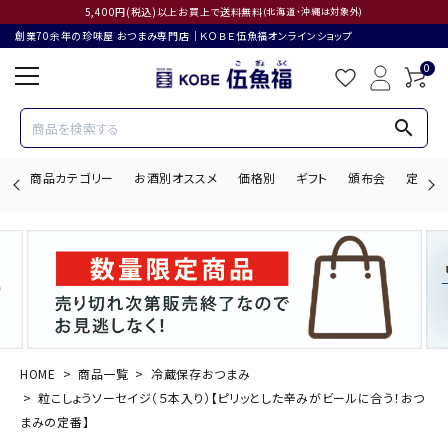
5,400円(税込)以上お買上で送料無料
(北海道・沖縄は対象外)
創業70余年の珍味屋 おつまみ専門店│ＫＯＢＥ伍魚福オンラインショップ
0
search
商品カテゴリー
お酒別オススメ
価格別
ギフト
頒布会
定期購
search
ACCOUNT MENU
ようこそ ゲスト 様
HOME
商品一覧
冷蔵保存おつまみ
粒こしょうソーセイジ（５本入り）【ピリッとした辛みがビールに合う！おつ
ログイン
会員登録
まみの定番】