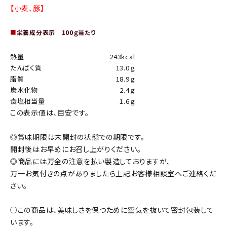
【小麦、豚】
■
栄養成分表示 100ｇ当たり
熱量
243kcal
たんぱく質
13.0ｇ
脂質
18.9ｇ
炭水化物
2.4ｇ
食塩相当量
1.6ｇ
この表示値は、目安です。
◎賞味期限は未開封の状態での期限です。
開封後はお早めにお召し上がりください。
◎商品には万全の注意を払い製造しておりますが、
万一お気付きの点がありましたら上記お客様相談室へご連絡くだ
さい。
○この商品は、美味しさを保つために空気を抜いて密封包装して
います。