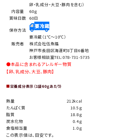
卵・乳成分・大豆・豚肉を含む）
内容量
60ｇ
賞味日数
60日
保存方法
要冷蔵（1℃～10℃）
販売者
株式会社伍魚福
神戸市長田区海運町8丁目6番地
お客様相談室TEL:078-731-5735
●本品に含まれるアレルギー物質
【卵、乳成分、大豆、豚肉】
■
栄養成分表示（1袋60ｇあたり）
熱量
212kcal
たんぱく質
10.5ｇ
脂質
18.8ｇ
炭水化物
0.4ｇ
食塩相当量
1.0ｇ
この表示値は、目安です。