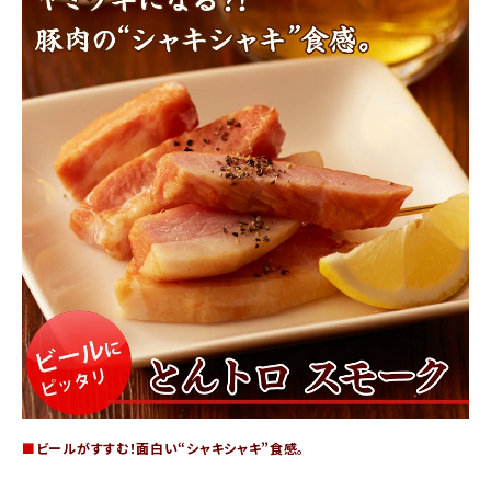
商品カテゴリー
お酒別オススメ
価格別
お問い合わせ
ご利用ガイド
直営店
■
ビールがすすむ！面白い“シャキシャキ”食感。