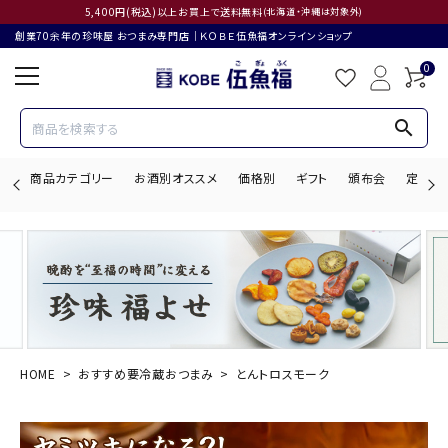
5,400円(税込)以上お買上で送料無料
(北海道・沖縄は対象外)
創業70余年の珍味屋 おつまみ専門店│ＫＯＢＥ伍魚福オンラインショップ
0
search
商品カテゴリー
お酒別オススメ
価格別
ギフト
頒布会
定期購
search
ACCOUNT MENU
ようこそ ゲスト 様
HOME
おすすめ要冷蔵おつまみ
とんトロスモーク
ログイン
会員登録