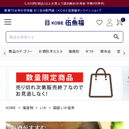
5,400円(税込)以上お買上で送料無料
(北海道・沖縄は対象外)
創業70余年の珍味屋 おつまみ専門店│ＫＯＢＥ伍魚福オンラインショップ
0
search
商品カテゴリー
お酒別オススメ
価格別
ギフト
頒布会
定期購
search
ACCOUNT MENU
ようこそ ゲスト 様
HOME
海産物
いか
国産いか塩辛
ログイン
会員登録