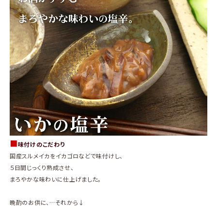
商品カテゴリー
お酒別オススメ
価格別
お問い合わせ
ご利用ガイド
直営店
■
味付けのこだわり
国産スルメイカをイカゴロなどで味付けし、
５日間じっくり熟成させ、
まろやかな味わいに仕上げました。
晩酌のお供に、…それから↓