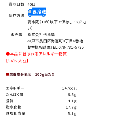
賞味日数
40日
保存方法
要冷蔵（10℃以下で保存してくださ
い）
販売者
株式会社伍魚福
神戸市長田区海運町8丁目6番地
お客様相談室TEL:078-731-5735
●本品に含まれるアレルギー物質
【いか、大豆】
■
栄養成分表示 100ｇ当たり
エネルギー
147kcal
たんぱく質
9.8ｇ
脂質
4.1ｇ
炭水化物
17.7ｇ
食塩相当量
5.1ｇ