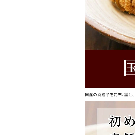
国産の真鱈子を昆布、醤油、