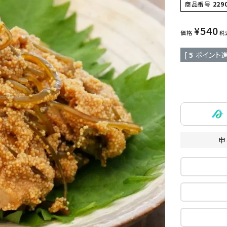
商品番号
229
¥
540
価格
税
[
5
ポイント進
申