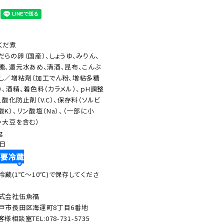
くだ煮
だらの卵（国産）、しょうゆ、みりん、
糖、還元水あめ、清酒、昆布、こんぶ
し／増粘剤（加工でん粉、増粘多糖
）、酒精、着色料（カラメル）、ｐH調整
、酸化防止剤（V.C）、保存料（ソルビ
酸K）、リン酸塩（Na）、（一部に小
・大豆を含む）
g
0日
冷蔵(1℃～10℃)で保存してくださ
式会社伍魚福
戸市長田区海運町8丁目6番地
客様相談室TEL:078-731-5735