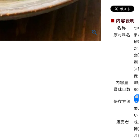
■
内容説明
名称
つ
原材料名
ま
砂
だ
類
剤
ン
麦
内容量
65
賞味日数
9
保存方法
要
い
販売者
株
神
お