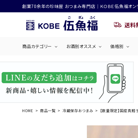
創業70余年の珍味屋 おつまみ専門店│ＫＯＢＥ伍魚福オン
送料
商品カテゴリー
お酒別オススメ
価格別
ビールにおすすめ
search
くぎ煮
海産物
～50
ACCOUNT MENU
ようこそ ゲスト 様
シリーズ
佃煮・ごはんのおとも
4,001円～5
ハイボールにおすすめ
HOME
商品一覧
冷蔵保存おつまみ
【数量限定】国産真鱈
ログイン
会員登録
商品カテゴリー