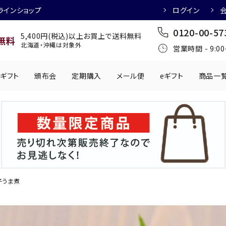
ラインショップ
ログイン
0120-00-57
5,400円(税込)以上お買上で送料無料
無料
北海道・沖縄は対象外
営業時間 - 9:0
ギフト
頒布会
定期購入
メール便
eギフト
商品一
ワインにおすすめ
日本酒におすす
肉製品
乳製品
かわきもの
0円
501円～1,000円
1,001円～2,000円
2,001円～
丸う
手提げ袋
,000円
5,001円～
チューハイにおすすめ
マッコリにおす
子うま煮