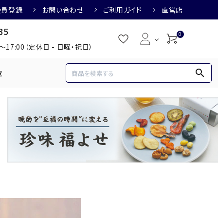
会員登録
お問い合わせ
ご利用ガイド
直営店
35
0
0～17:00（定休日 - 日曜・祝日）
search
覧
め
焼酎におすすめ
3,000円
3,001円～4,000円
すめ
梅酒におすすめ