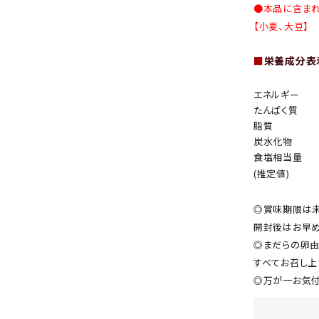
●本品に含ま
【小麦、大豆】
■
栄養成分表示
エネルギー
たんぱく質
脂質
炭水化物
食塩相当量
(推定値)
◎賞味期限は未
開封後はお早め
◎まだらの卵由
すべてお召し上
◎万が一お気付