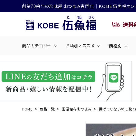
創業70余年の珍味屋 おつまみ専門店│ＫＯＢＥ伍魚福オン
送料
商品カテゴリー
お酒別オススメ
価格別
ビールにおすすめ
search
くぎ煮
海産物
～50
ACCOUNT MENU
ようこそ ゲスト 様
シリーズ
佃煮・ごはんのおとも
4,001円～5
ハイボールにおすすめ
HOME
商品一覧
常温保存おつまみ
揚げていないのに驚く
ログイン
会員登録
商品カテゴリー