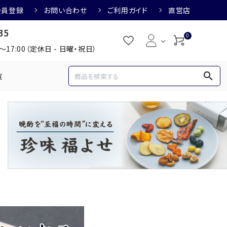
会員登録
お問い合わせ
ご利用ガイド
直営店
35
0
0～17:00（定休日 - 日曜・祝日）
search
覧
め
焼酎におすすめ
3,000円
3,001円～4,000円
すめ
梅酒におすすめ