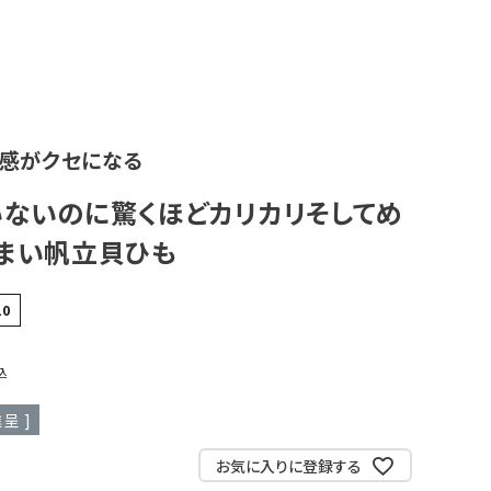
食感がクセになる
ないのに驚くほどカリカリそしてめ
うまい帆立貝ひも
10
込
呈 ]
お気に入りに登録する