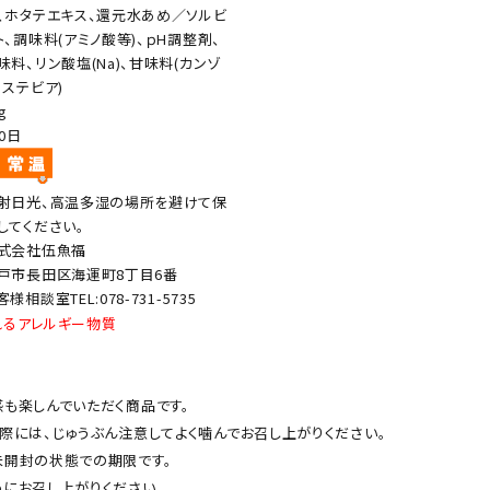
、ホタテエキス、還元水あめ／ソルビ
ト、調味料(アミノ酸等)、ｐH調整剤、
味料、リン酸塩(Na)、甘味料(カンゾ
、ステビア)
g
20日
射日光、高温多湿の場所を避けて保
してください。
式会社伍魚福
戸市長田区海運町8丁目6番
客様相談室TEL:078-731-5735
れるアレルギー物質
も楽しんでいただく商品です。
際には、じゅうぶん注意してよく噛んでお召し上がりください。
開封の状態での期限です。
にお召し上がりください。