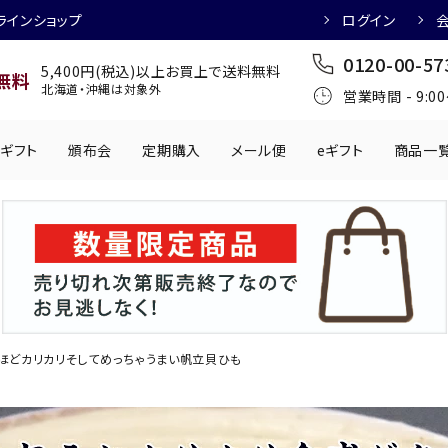
ラインショップ
ログイン
0120-00-57
5,400円(税込)以上お買上で送料無料
無料
北海道・沖縄は対象外
営業時間 - 9:0
ギフト
頒布会
定期購入
メール便
eギフト
商品一
ワインにおすすめ
日本酒におすす
肉製品
乳製品
かわきもの
0円
501円～1,000円
1,001円～2,000円
2,001円～
丸う
手提げ袋
,000円
5,001円～
チューハイにおすすめ
マッコリにおす
ほどカリカリそしてめっちゃうまい帆立貝ひも