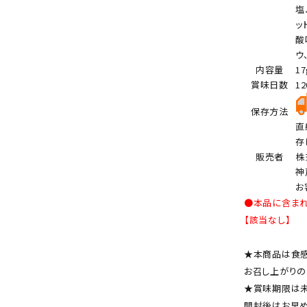
塩
ッ
酸
ウ
内容量
17
賞味日数
1
保存方法
直
存
販売者
株
神
お
●本品に含ま
【該当なし】
★本商品は食感
お召し上がりの
★賞味期限は未
開封後はお早め