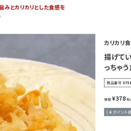
旨みとカリカリとした食感を
。
カリカリ
揚げてい
っちゃ
商品番号
375
¥
378
価格
税
[
4
ポイント進