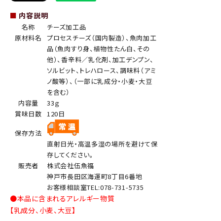
■
内容説明
名称
チーズ加工品
原材料名
プロセスチーズ（国内製造）、魚肉加工
品（魚肉すり身、植物性たん白、その
他）、香辛料／乳化剤、加工デンプン、
ソルビット、トレハロース、調味料（アミ
ノ酸等）、（一部に乳成分・小麦・大豆
を含む）
内容量
33ｇ
賞味日数
120日
保存方法
直射日光・高温多湿の場所を避けて保
存してください。
販売者
株式会社伍魚福
神戸市長田区海運町8丁目6番地
お客様相談室TEL:078-731-5735
●本品に含まれるアレルギー物質
【乳成分、小麦、大豆】