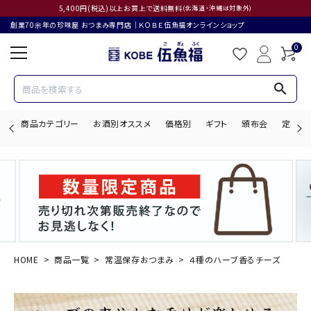
5,400円(税込)以上お買上で送料無料
(北海道・沖縄は対象外)
創業70余年の珍味屋 おつまみ専門店│ＫＯＢＥ伍魚福オンラインショップ
0
search
商品カテゴリー
お酒別オススメ
価格別
ギフト
頒布会
定期購
search
ACCOUNT MENU
ようこそ ゲスト 様
HOME
商品一覧
常温保存おつまみ
４種のハーブ香るチーズ
ログイン
会員登録