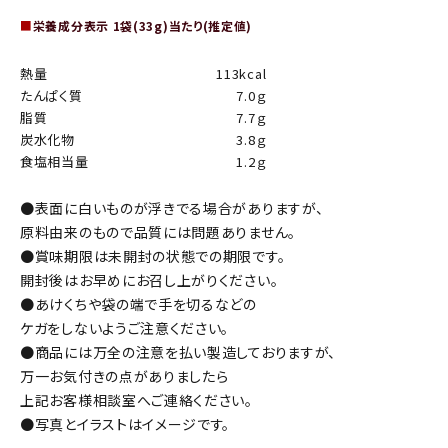
■
栄養成分表示 1袋(33g)当たり(推定値)
熱量
113kcal
たんぱく質
7.0ｇ
脂質
7.7ｇ
炭水化物
3.8ｇ
食塩相当量
1.2ｇ
●表面に白いものが浮きでる場合がありますが、
原料由来のもので品質には問題ありません。
●賞味期限は未開封の状態での期限です。
開封後はお早めにお召し上がりください。
●あけくちや袋の端で手を切るなどの
ケガをしないようご注意ください。
●商品には万全の注意を払い製造しておりますが、
万一お気付きの点がありましたら
上記お客様相談室へご連絡ください。
●写真とイラストはイメージです。