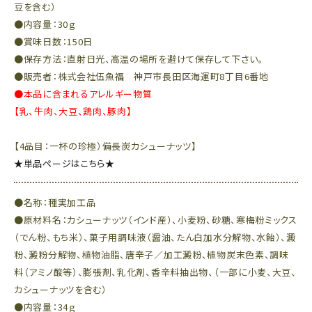
豆を含む）
●内容量：30ｇ
●賞味日数：150日
●保存方法：直射日光、高温の場所を避けて保存して下さい。
●販売者：株式会社伍魚福 神戸市長田区海運町8丁目6番地
●本品に含まれるアレルギー物質
【乳、牛肉、大豆、鶏肉、豚肉】
【4品目：一杯の珍極）備長炭カシューナッツ】
★単品ページはこちら★
●名称：種実加工品
●原材料名：カシューナッツ（インド産）、小麦粉、砂糖、寒梅粉ミックス
（でん粉、もち米）、菓子用調味液（醤油、たん白加水分解物、水飴）、澱
粉、澱粉分解物、植物油脂、唐辛子／加工澱粉、植物炭末色素、調味
料（アミノ酸等）、膨張剤、乳化剤、香辛料抽出物、（一部に小麦、大豆、
カシューナッツを含む）
●内容量：34ｇ