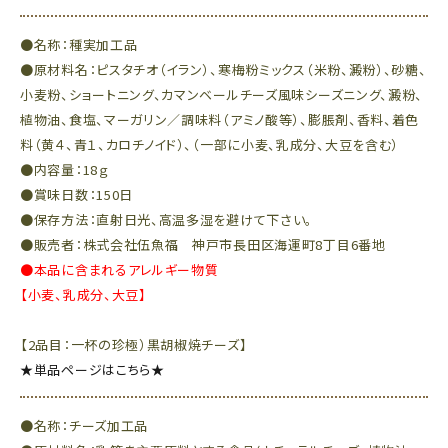
●名称：種実加工品
●原材料名：ピスタチオ（イラン）、寒梅粉ミックス（米粉、澱粉）、砂糖、
小麦粉、ショートニング、カマンベールチーズ風味シーズニング、澱粉、
植物油、食塩、マーガリン／調味料（アミノ酸等）、膨脹剤、香料、着色
料（黄４、青１、カロチノイド）、（一部に小麦、乳成分、大豆を含む）
●内容量：18ｇ
●賞味日数：150日
●保存方法：直射日光、高温多湿を避けて下さい。
●販売者：株式会社伍魚福 神戸市長田区海運町8丁目6番地
●本品に含まれるアレルギー物質
【小麦、乳成分、大豆】
【2品目：一杯の珍極）黒胡椒焼チーズ】
★単品ページはこちら★
●名称：チーズ加工品