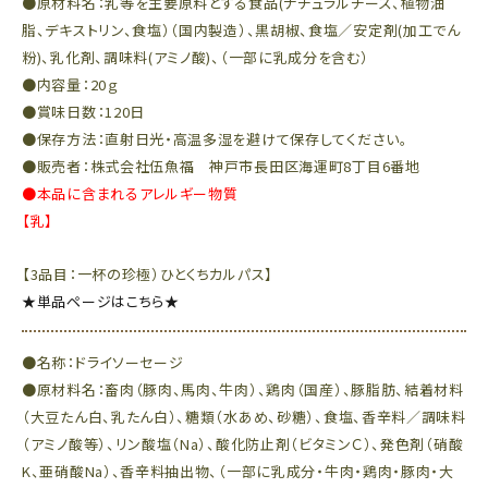
●原材料名：乳等を主要原料とする食品(ナチュラルチーズ、植物油
脂、デキストリン、食塩）（国内製造）、黒胡椒、食塩／安定剤(加工でん
粉)、乳化剤、調味料(アミノ酸)、（一部に乳成分を含む）
●内容量：20ｇ
●賞味日数：120日
●保存方法：直射日光・高温多湿を避けて保存してください。
●販売者：株式会社伍魚福 神戸市長田区海運町8丁目6番地
●本品に含まれるアレルギー物質
【乳】
【3品目：一杯の珍極）ひとくちカルパス】
★単品ページはこちら★
●名称：ドライソーセージ
●原材料名：畜肉（豚肉、馬肉、牛肉）、鶏肉（国産）、豚脂肪、結着材料
（大豆たん白、乳たん白）、糖類（水あめ、砂糖）、食塩、香辛料／調味料
（アミノ酸等）、リン酸塩（Na）、酸化防止剤（ビタミンＣ）、発色剤（硝酸
K、亜硝酸Na）、香辛料抽出物、（一部に乳成分・牛肉・鶏肉・豚肉・大