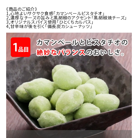
商品カテゴリー
《商品のご紹介》
1,心地よいサクサク食感「カマンベールピスタチオ」
2,濃厚なチーズの旨みと黒胡椒のアクセント「黒胡椒焼チーズ」
お酒別オススメ
3,オリジナルスパイス使用「ひとくちカルパス」
4,甘辛味が後を引く「備長炭カシューナッツ」
価格別
お問い合わせ
ご利用ガイド
直営店