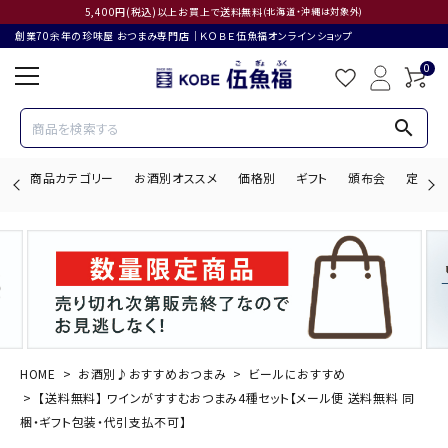
5,400円(税込)以上お買上で送料無料
(北海道・沖縄は対象外)
創業70余年の珍味屋 おつまみ専門店│ＫＯＢＥ伍魚福オンラインショップ
0
search
商品カテゴリー
お酒別オススメ
価格別
ギフト
頒布会
定期購
search
ACCOUNT MENU
ようこそ ゲスト 様
HOME
お酒別♪おすすめおつまみ
ビールにおすすめ
【送料無料】 ワインがすすむおつまみ4種セット【メール便 送料無料 同
ログイン
会員登録
梱・ギフト包装・代引支払不可】