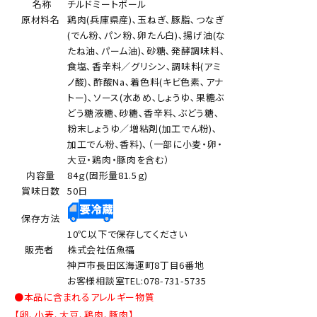
名称
チルドミートボール
原材料名
鶏肉(兵庫県産)､玉ねぎ､豚脂､つなぎ
(でん粉､パン粉､卵たん白)､揚げ油(な
たね油､パーム油)、砂糖､発酵調味料､
食塩､香辛料／グリシン､調味料(アミ
ノ酸)､酢酸Na､着色料(キビ色素､アナ
トー)､ソース(水あめ､しょうゆ､果糖ぶ
どう糖液糖､砂糖､香辛料､ぶどう糖､
粉末しょうゆ／増粘剤(加工でん粉)､
加工でん粉、香料)､（一部に小麦・卵・
大豆・鶏肉・豚肉を含む）
内容量
84ｇ(固形量81.5ｇ)
賞味日数
50日
保存方法
10℃以下で保存してください
販売者
株式会社伍魚福
神戸市長田区海運町8丁目6番地
お客様相談室TEL:078-731-5735
●本品に含まれるアレルギー物質
【卵、小麦、大豆、鶏肉、豚肉】