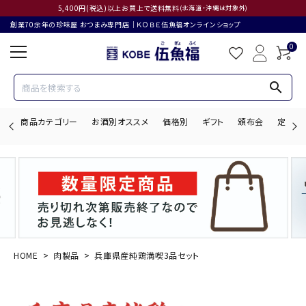
5,400円(税込)以上お買上で送料無料
(北海道・沖縄は対象外)
創業70余年の珍味屋 おつまみ専門店│ＫＯＢＥ伍魚福オンラインショップ
0
search
商品カテゴリー
お酒別オススメ
価格別
ギフト
頒布会
定期購
search
ACCOUNT MENU
ようこそ ゲスト 様
HOME
肉製品
兵庫県産純鶏満喫3品セット
ログイン
会員登録