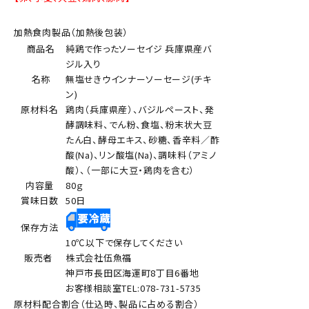
加熱食肉製品（加熱後包装）
商品名
純鶏で作ったソーセイジ 兵庫県産バ
ジル入り
名称
無塩せきウインナーソーセージ(チキ
ン)
原材料名
鶏肉（兵庫県産）、バジルペースト、発
酵調味料、でん粉、食塩、粉末状大豆
たん白、酵母エキス、砂糖、香辛料／酢
酸(Na)、リン酸塩(Na)、調味料（アミノ
酸）、（一部に大豆・鶏肉を含む）
内容量
80ｇ
賞味日数
50日
保存方法
10℃以下で保存してください
販売者
株式会社伍魚福
神戸市長田区海運町8丁目6番地
お客様相談室TEL:078-731-5735
原材料配合割合（仕込時、製品に占める割合）