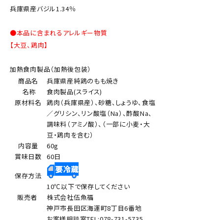
兵庫県産バジル1.34％
●本品に含まれるアレルギー物質
【大豆、鶏肉】
加熱食肉製品（加熱後包装）
商品名
兵庫県産純鶏のもも焼き
名称
食肉製品(スライス)
原材料名
鶏肉（兵庫県産）、砂糖、しょうゆ、食塩
／グリシン、リン酸塩（Na）、酢酸Na、
調味料（アミノ酸）、（一部に小麦・大
豆・鶏肉を含む）
内容量
60g
賞味日数
60日
保存方法
10℃以下で保存してください
販売者
株式会社伍魚福
神戸市長田区海運町8丁目6番地
お客様相談室TEL:078-731-5735