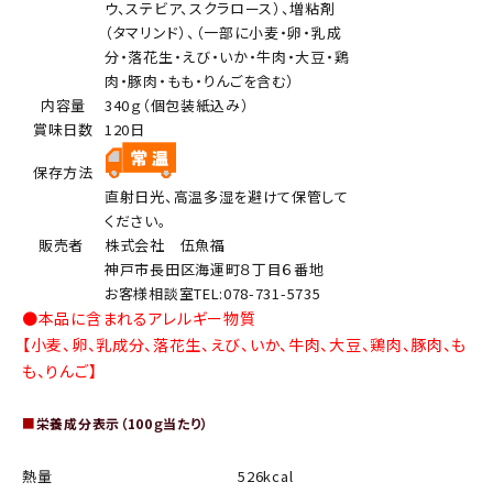
ウ、ステビア、スクラロース）、増粘剤
（タマリンド）、（一部に小麦・卵・乳成
分・落花生・えび・いか・牛肉・大豆・鶏
肉・豚肉・もも・りんごを含む）
内容量
340ｇ（個包装紙込み）
賞味日数
120日
保存方法
直射日光、高温多湿を避けて保管して
ください。
販売者
株式会社 伍魚福
神戸市長田区海運町８丁目６番地
お客様相談室TEL:078-731-5735
●本品に含まれるアレルギー物質
【小麦、卵、乳成分、落花生、えび、いか、牛肉、大豆、鶏肉、豚肉、も
も、りんご】
■
栄養成分表示（100ｇ当たり）
熱量
526kcal