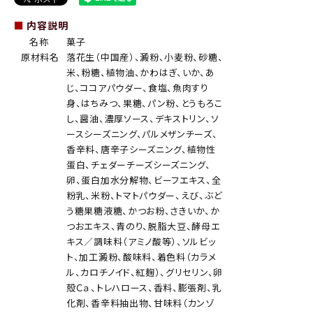
■
内容説明
名称
菓子
原材料名
落花生（中国産）、澱粉、小麦粉、砂糖、
米、粉糖、植物油、かわはぎ、いか、あ
じ、ココアパウダー、食塩、魚肉すり
身、はちみつ、果糖、パン粉、とうもろこ
し、醤油、濃厚ソース、デキストリン、ソ
ースシーズニング、パルメザンチーズ、
香辛料、唐辛子シーズニング、植物性
蛋白、チェダーチーズシーズニング、
卵、蛋白加水分解物、ビーフエキス、全
粉乳、米粉、トマトパウダー、えび、ぶど
う糖果糖液糖、かつお粉、さきいか、か
つおエキス、青のり、脱脂大豆、酵母エ
キス／調味料（アミノ酸等）、ソルビッ
ト、加工澱粉、酸味料、着色料（カラメ
ル、カロチノイド、紅麹）、グリセリン、卵
殻Ｃａ、トレハロース、香料、膨張剤、乳
化剤、香辛料抽出物、甘味料（カンゾ