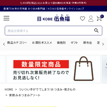
5,400円(税込)以上お買上で送料無料
(北海道・沖縄は対象外)
創業70余年の珍味屋 おつまみ専門店│ＫＯＢＥ伍魚福オンラインショップ
0
search
商品カテゴリー
お酒別オススメ
価格別
ギフト
頒布会
定期購
search
ACCOUNT MENU
ようこそ ゲスト 様
HOME
ついつい手がでてしまう！おつまみ・乾きもの
家飲みおつまみアソート
ログイン
会員登録