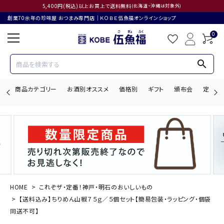
5,400円(税込)以上お買上で送料無料
(北海道・沖縄は対象外)
創業70余年の珍味屋 おつまみ専門店│ＫＯＢＥ伍魚福オンラインショップ
0
search
商品カテゴリー
お酒別オススメ
価格別
ギフト
頒布会
定期購
search
ACCOUNT MENU
ようこそ ゲスト 様
HOME
これぞザ・定番！神戸・明石のおいしいもの
【送料込み】ちりめん山椒７５ｇ／５個セット【簡易包装・ラッピング・個袋
ログイン
会員登録
同送不可】