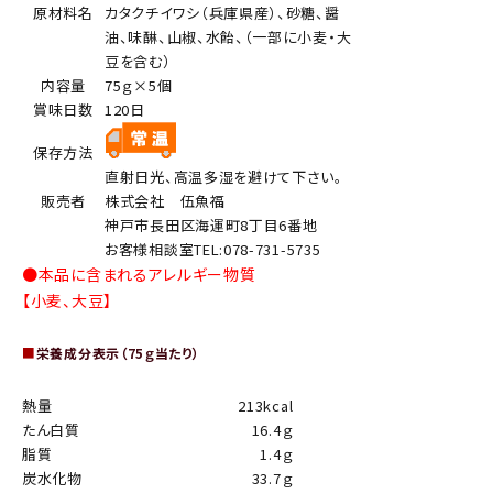
原材料名
カタクチイワシ（兵庫県産）、砂糖、醤
油、味醂、山椒、水飴、（一部に小麦・大
豆を含む）
内容量
75ｇ×5個
賞味日数
120日
保存方法
直射日光、高温多湿を避けて下さい。
販売者
株式会社 伍魚福
神戸市長田区海運町8丁目6番地
お客様相談室TEL:078-731-5735
●本品に含まれるアレルギー物質
【小麦、大豆】
■
栄養成分表示（75ｇ当たり）
熱量
213kcal
たん白質
16.4ｇ
脂質
1.4ｇ
炭水化物
33.7ｇ