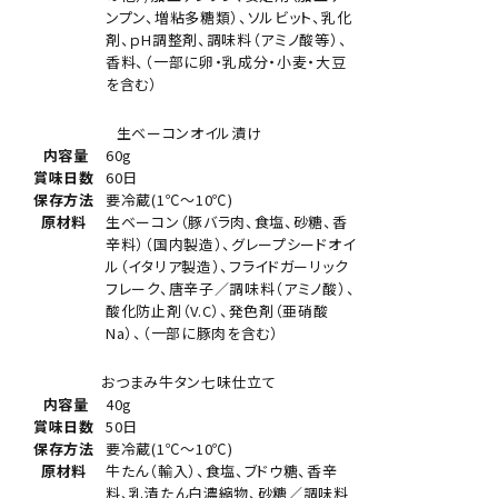
ンプン、増粘多糖類）、ソルビット、乳化
剤、ｐH調整剤、調味料（アミノ酸等）、
香料、（一部に卵・乳成分・小麦・大豆
を含む）
生ベーコンオイル漬け
内容量
60g
賞味日数
60日
保存方法
要冷蔵(1℃～10℃)
原材料
生ベーコン（豚バラ肉、食塩、砂糖、香
辛料）（国内製造）、グレープシードオイ
ル（イタリア製造）、フライドガーリック
フレーク、唐辛子／調味料（アミノ酸）、
酸化防止剤（V.C）、発色剤（亜硝酸
Na）、（一部に豚肉を含む）
おつまみ牛タン七味仕立て
内容量
40g
賞味日数
50日
保存方法
要冷蔵(1℃～10℃)
原材料
牛たん（輸入）、食塩、ブドウ糖、香辛
料、乳清たん白濃縮物、砂糖／調味料