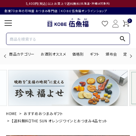
5,400円(税込)以上お買上で送料無料
(北海道・沖縄は対象外)
創業70余年の珍味屋 おつまみ専門店│ＫＯＢＥ伍魚福オンラインショップ
0
search
商品カテゴリー
お酒別オススメ
価格別
ギフト
頒布会
定期購
search
ACCOUNT MENU
ようこそ ゲスト 様
HOME
おすすめおつまみギフト
【送料無料】THE SUN オレンジワインとおつまみ4品セット
ログイン
会員登録