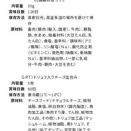
内容量
35g
賞味日数
120日
保存方法
直射日光、高温多湿の場所を避けて保
存
原材料
畜肉（豚肉（輸入、国産）、牛肉）、豚脂
肪、水あめ、結着材料（大豆たん白、乳
たん白）、食塩、香辛料／調味料（アミ
ノ酸等）、リン酸塩（Ｎａ）、酸化防止剤
（ビタミンＣ）、発色剤（硝酸Ｋ、亜硝酸
Ｎａ）、香辛料抽出物、（一部に乳成
分・牛肉・豚肉・大豆を含む）
ＧＲＴ）トリュフ入りチーズ生包み
内容量
5枚
賞味日数
60日
保存方法
要冷蔵(1℃～10℃）
原材料
チーズフード（ナチュラルチーズ、植物
油脂、食塩、卵白粉末）（国内製造）、魚
肉加工品（魚肉すり身、でん粉、植物性
たん白、その他）、トリュフ加工品（マッ
シュルーム、植物油脂、黒トリュフ、そ
の他）/加工デンプン、安定剤（加工デ