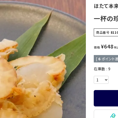
ほたて本
一杯の
商品番号
811
¥
648
価格
税
[
6
ポイント進
在庫数
9