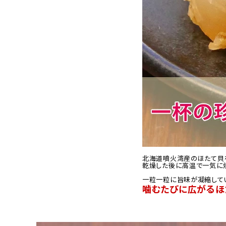
北海道噴火湾産のほたて貝
乾燥した後に高温で一気に焼
一粒一粒に旨味が凝縮して
噛むたびに広がるほ