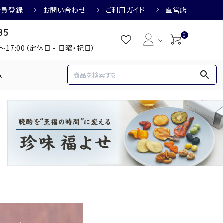
会員登録
お問い合わせ
ご利用ガイド
直営店
35
0
0～17:00（定休日 - 日曜・祝日）
search
覧
め
焼酎におすすめ
3,000円
3,001円～4,000円
すめ
梅酒におすすめ