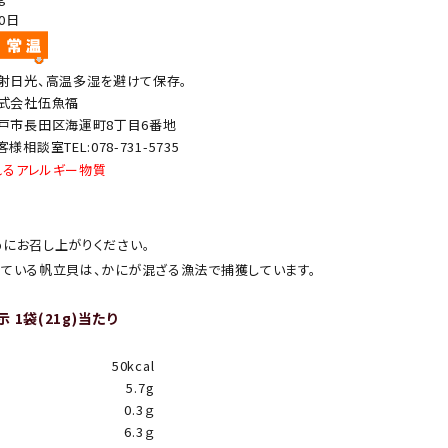
50日
射日光、高温多湿を避けて保存。
式会社伍魚福
戸市長田区海運町8丁目6番地
客様相談室TEL:078-731-5735
れるアレルギー物質
にお召し上がりください。
ている帆立貝は、かにが混ざる漁法で捕獲しています。
 1袋(21g)当たり
50kcal
5.7g
0.3ｇ
6.3ｇ