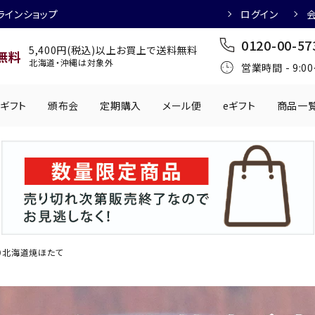
ラインショップ
ログイン
0120-00-57
5,400円(税込)以上お買上で送料無料
無料
北海道・沖縄は対象外
営業時間 - 9:0
ギフト
頒布会
定期購入
メール便
eギフト
商品一
ワインにおすすめ
日本酒におすす
肉製品
乳製品
かわきもの
0円
501円～1,000円
1,001円～2,000円
2,001円～
丸う
手提げ袋
,000円
5,001円～
チューハイにおすすめ
マッコリにおす
）北海道焼ほたて