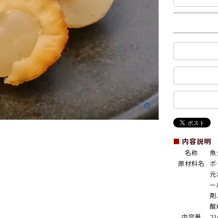
■
内容説明
名称
魚
原材料名
ボ
元
ー
剤
酸
内容量
21