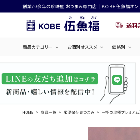
創業70余年の珍味屋 おつまみ専門店│ＫＯＢＥ伍魚福オン
送料
商品カテゴリー
お酒別オススメ
価格別
ビールにおすすめ
search
くぎ煮
海産物
～50
ACCOUNT MENU
ようこそ ゲスト 様
シリーズ
佃煮・ごはんのおとも
4,001円～5
ハイボールにおすすめ
HOME
商品一覧
常温保存おつまみ
一杯の珍極プレミアム
ログイン
会員登録
商品カテゴリー