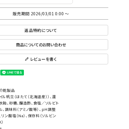
販売期間
2026/03/01 0:00
〜
返品特約について
商品についてのお問い合わせ
レビューを書く
介乾製品
イル帆立（ほたて（北海道産））、還
水飴、砂糖、醸造酢、食塩／ソルビト
ル、調味料（アミノ酸等）、ｐＨ調整
、リン酸塩（Na）、保存料（ソルビン
K）
g