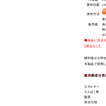
賞味日数
1
保存方法
直
販売者
株
神
お
●本品に含ま
【該当なし】
開封後はお早め
本製品で使用し
■
栄養成分表示
エネルギー
たんぱく質
脂質
炭水化物