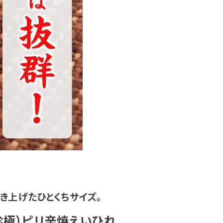
き上げたひとくちサイズ。
珍極）ピリ辛焼えいひれ