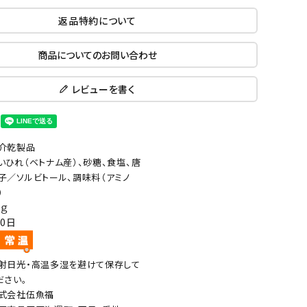
返品特約について
商品についてのお問い合わせ
レビューを書く
介乾製品
いひれ（ベトナム産）、砂糖、食塩、唐
子／ソルビトール、調味料（アミノ
）
5ｇ
20日
射日光・高温多湿を避けて保存して
ださい。
式会社伍魚福