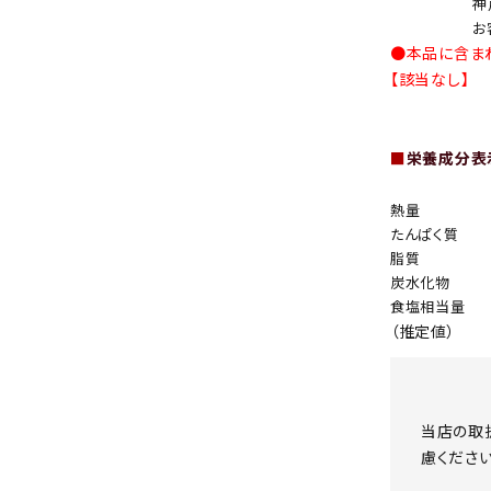
神
お
●本品に含ま
【該当なし】
■
栄養成分表示
熱量
たんぱく質
脂質
炭水化物
食塩相当量
（推定値）
当店の取
慮ください