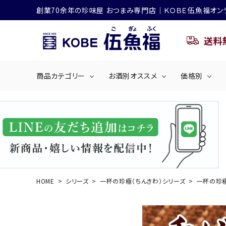
創業70余年の珍味屋 おつまみ専門店│ＫＯＢＥ伍魚福オン
送料
商品カテゴリー
お酒別オススメ
価格別
ビールにおすすめ
search
くぎ煮
海産物
～50
ACCOUNT MENU
ようこそ ゲスト 様
シリーズ
佃煮・ごはんのおとも
4,001円～5
ハイボールにおすすめ
HOME
シリーズ
一杯の珍極（ちんきわ）シリーズ
一杯の珍極
ログイン
会員登録
商品カテゴリー