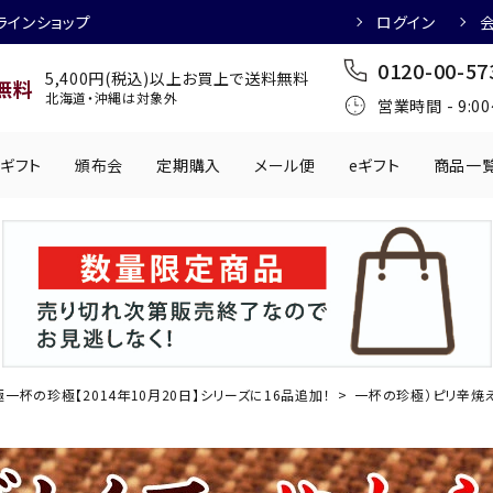
ラインショップ
ログイン
0120-00-57
5,400円(税込)以上お買上で送料無料
無料
北海道・沖縄は対象外
営業時間 - 9:0
ギフト
頒布会
定期購入
メール便
eギフト
商品一
ワインにおすすめ
日本酒におすす
肉製品
乳製品
かわきもの
0円
501円～1,000円
1,001円～2,000円
2,001円～
丸う
手提げ袋
,000円
5,001円～
チューハイにおすすめ
マッコリにおす
一杯の珍極【2014年10月20日】シリーズに16品追加！
一杯の珍極）ピリ辛焼