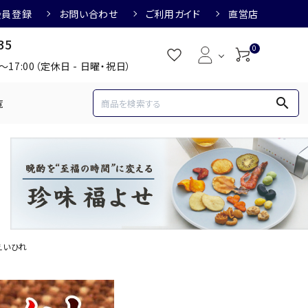
会員登録
お問い合わせ
ご利用ガイド
直営店
35
0
0～17:00（定休日 - 日曜・祝日）
search
覧
め
焼酎におすすめ
3,000円
3,001円～4,000円
すめ
梅酒におすすめ
えいひれ