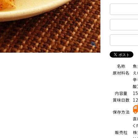
名称
魚
原材料名
え
辛
酸
1
内容量
1
賞味日数
保存方法
直
く
販売社
株