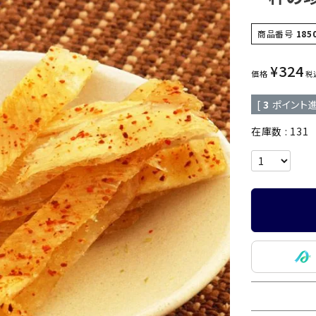
商品番号
185
¥
324
価格
税
[
3
ポイント進
在庫数
131