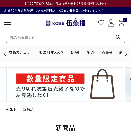
5,400円(税込)以上お買上で送料無料
(北海道・沖縄は対象外)
創業70余年の珍味屋 おつまみ専門店│ＫＯＢＥ伍魚福オンラインショップ
0
search
商品カテゴリー
お酒別オススメ
価格別
ギフト
頒布会
定期購
search
ACCOUNT MENU
ようこそ ゲスト 様
HOME
新商品
ログイン
会員登録
新商品