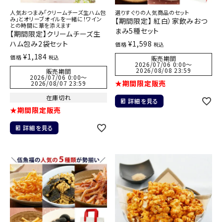
人気おつまみ「クリームチーズ生ハム包
選りすぐりの人気商品のセット
み」とオリーブオイルを一緒に！ワイン
【期間限定】 紅白）家飲みおつ
との時間に華を添えます
まみ5種セット
【期間限定】クリームチーズ生
ハム包み2袋セット
¥
1,598
価格
税込
¥
1,184
価格
税込
販売期間
2026/07/06 0:00
〜
2026/08/08 23:59
販売期間
2026/07/06 0:00
〜
★期間限定販売
2026/08/07 23:59
在庫切れ
詳細を見る
★期間限定販売
詳細を見る