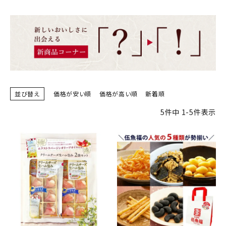
商品カテゴリー
お酒別オススメ
価格別
お問い合わせ
並び替え
価格が安い順
価格が高い順
新着順
ご利用ガイド
5
件中
1
-
5
件表示
直営店