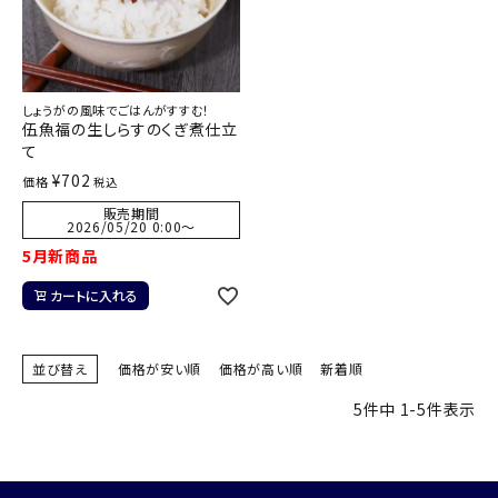
しょうがの風味でごはんがすすむ！
伍魚福の生しらすのくぎ煮仕立
て
¥
702
価格
税込
販売期間
2026/05/20 0:00
〜
5月新商品
カートに入れる
並び替え
価格が安い順
価格が高い順
新着順
5
件中
1
-
5
件表示