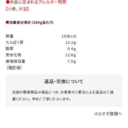
●本品に含まれるアレルギー物質
【小麦、大豆】
■
栄養成分表示（100ｇ当たり）
熱量
102kcal
たんぱく質
12.2ｇ
脂質
0.4ｇ
炭水化物
12.8ｇ
食塩相当量
7.0ｇ
（推定値）
返品・交換について
当店の取扱商品は食品につき、お客様のご都合による返品はご遠
慮ください。 予めご了承くださいませ。
メルマガ登録へ