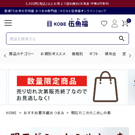
5,400円(税込)以上お買上で送料無料
(北海道・沖縄は対象外)
創業70余年の珍味屋 おつまみ専門店│ＫＯＢＥ伍魚福オンラインショップ
0
search
商品カテゴリー
お酒別オススメ
価格別
ギフト
頒布会
定期購
search
ACCOUNT MENU
ようこそ ゲスト 様
HOME
おすすめ要冷蔵おつまみ
明石だこのたこめしの素
ログイン
会員登録