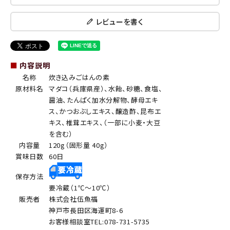
レビューを書く
■
内容説明
名称
炊き込みごはんの素
原材料名
マダコ（兵庫県産）、水飴、砂糖、食塩、
醤油、たんぱく加水分解物、酵母エキ
ス、かつおぶしエキス、醸造酢、昆布エ
キス、椎茸エキス、（一部に小麦・大豆
を含む）
内容量
120g（固形量 40g）
賞味日数
60日
保存方法
要冷蔵（1℃～10℃）
販売者
株式会社伍魚福
神戸市長田区海運町8-6
お客様相談室TEL:078-731-5735