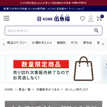
5,400円(税込)以上お買上で送料無料
(北海道・沖縄は対象外)
創業70余年の珍味屋 おつまみ専門店│ＫＯＢＥ伍魚福オンラインショップ
0
search
商品カテゴリー
お酒別オススメ
価格別
ギフト
頒布会
定期購
search
ACCOUNT MENU
ようこそ ゲスト 様
HOME
商品一覧
冷蔵保存おつまみ
おいしい貝わさび
ログイン
会員登録