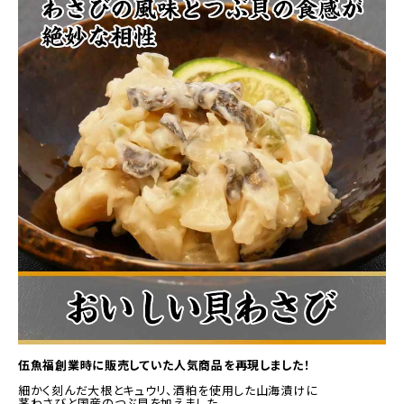
商品カテゴリー
お酒別オススメ
価格別
お問い合わせ
ご利用ガイド
直営店
伍魚福創業時に販売していた人気商品を再現しました！
細かく刻んだ大根とキュウリ、酒粕を使用した山海漬けに
茎わさびと国産のつぶ貝を加えました。