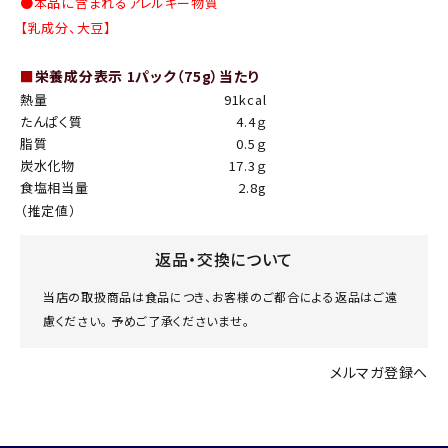
●本品に含まれるアレルギー物質
【乳成分、大豆】
■
栄養成分表示 1パック（75g）当たり
熱量
91kcal
たんぱく質
4.4ｇ
脂質
0.5ｇ
炭水化物
17.3ｇ
食塩相当量
2.8g
（推定値）
返品・交換について
当店の取扱商品は食品につき、お客様のご都合による返品はご遠
慮ください。 予めご了承くださいませ。
メルマガ登録へ