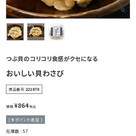
つぶ貝のコリコリ食感がクセになる
おいしい貝わさび
商品番号
221870
¥
864
価格
税込
[
9
ポイント進呈 ]
在庫数
57