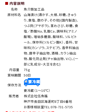
■
内容説明
名称
魚介類加工品
原材料名
山海漬け(酒かす、大根、砂糖、きゅう
り、食塩、数の子、その他)(国内製造)、
つぶ貝(アヤボラ)、茎わさび、砂糖、食
塩／酢酸Na、乳酸Ca、調味料(アミノ
酸等)、増粘多糖類、酸味料、ソルビト
ール、保存料(ソルビン酸K）、香料、甘
味料(カンゾウ、ステビア)、香辛料抽出
物、唐辛子抽出物、酒精、カラシ抽出
物、酸化防止剤(チャ抽出物、V.C)、(一
部に乳成分・大豆を含む)
内容量
75ｇ
賞味期間
50日
保存方法
要冷蔵（1～10℃）
販売者
株式会社伍魚福
神戸市長田区海運町8丁目6番地
お客様相談室TEL:078-731-5735