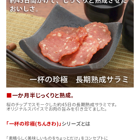
商品カテゴリー
お酒別オススメ
価格別
お問い合わせ
ご利用ガイド
直営店
■
一か月半じっくりと熟成。
桜のチップでスモークした約45日の長期熟成サラミです。
オリジナルスパイスでお肉の旨みを引き立てました。
「一杯の珍極(ちんきわ)」
シリーズとは
「素晴らしく美味しいものをちょっとだけ」をコンセプトに