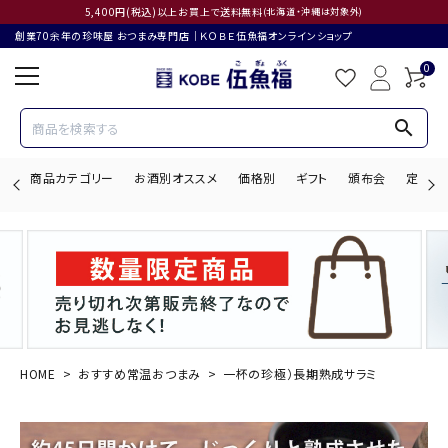
5,400円(税込)以上お買上で送料無料
(北海道・沖縄は対象外)
創業70余年の珍味屋 おつまみ専門店│ＫＯＢＥ伍魚福オンラインショップ
0
search
商品カテゴリー
お酒別オススメ
価格別
ギフト
頒布会
定期購
search
ACCOUNT MENU
ようこそ ゲスト 様
HOME
おすすめ常温おつまみ
一杯の珍極）長期熟成サラミ
ログイン
会員登録