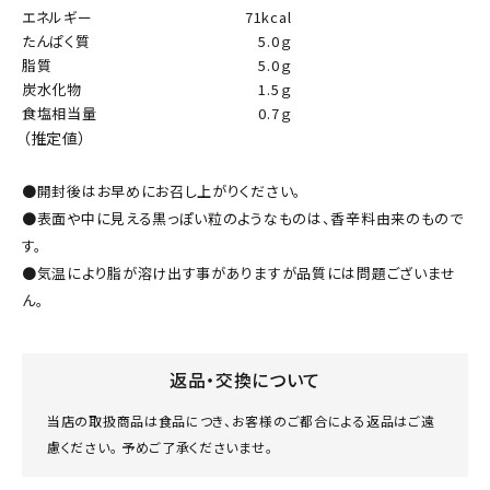
エネルギー
71kcal
たんぱく質
5.0ｇ
脂質
5.0ｇ
炭水化物
1.5ｇ
食塩相当量
0.7ｇ
（推定値）
●開封後はお早めにお召し上がりください。
●表面や中に見える黒っぽい粒のようなものは、香辛料由来のもので
す。
●気温により脂が溶け出す事がありますが品質には問題ございませ
ん。
返品・交換について
当店の取扱商品は食品につき、お客様のご都合による返品はご遠
慮ください。 予めご了承くださいませ。