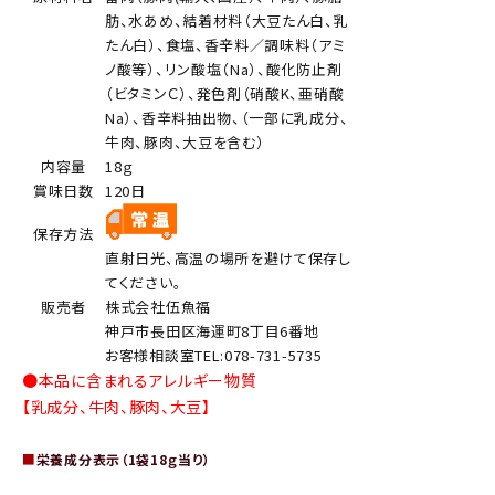
肪、水あめ、結着材料（大豆たん白、乳
たん白）、食塩、香辛料／調味料（アミ
ノ酸等）、リン酸塩（Na）、酸化防止剤
（ビタミンＣ）、発色剤（硝酸K、亜硝酸
Na）、香辛料抽出物、（一部に乳成分、
牛肉、豚肉、大豆を含む）
内容量
18ｇ
賞味日数
120日
保存方法
直射日光、高温の場所を避けて保存し
てください。
販売者
株式会社伍魚福
神戸市長田区海運町8丁目6番地
お客様相談室TEL:078-731-5735
●本品に含まれるアレルギー物質
【乳成分、牛肉、豚肉、大豆】
■
栄養成分表示（1袋18ｇ当り）