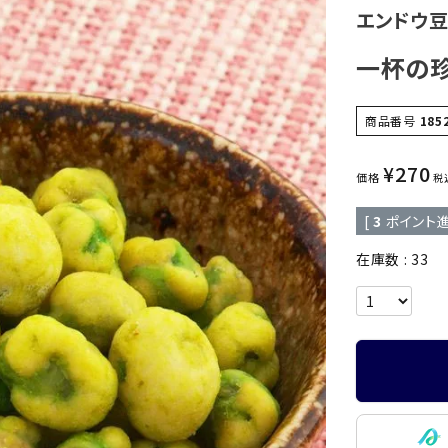
エンドウ
一杯の珍
商品番号
185
¥
270
価格
税
[
3
ポイント進
在庫数
33