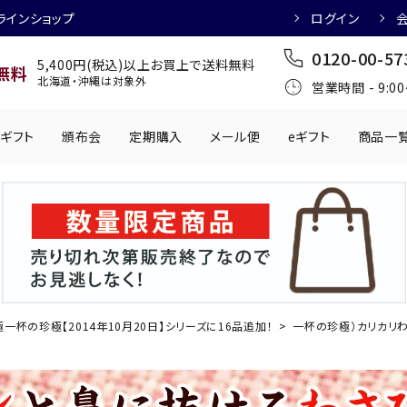
ラインショップ
ログイン
0120-00-57
5,400円(税込)以上お買上で送料無料
無料
北海道・沖縄は対象外
営業時間 - 9:0
ギフト
頒布会
定期購入
メール便
eギフト
商品一
ワインにおすすめ
日本酒におすす
肉製品
乳製品
かわきもの
0円
501円～1,000円
1,001円～2,000円
2,001円～
丸う
手提げ袋
,000円
5,001円～
チューハイにおすすめ
マッコリにおす
一杯の珍極【2014年10月20日】シリーズに16品追加！
一杯の珍極）カリカリ