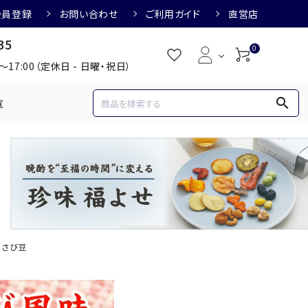
会員登録
お問い合わせ
ご利用ガイド
直営店
35
0
0～17:00（定休日 - 日曜・祝日）
search
覧
め
焼酎におすすめ
3,000円
3,001円～4,000円
すめ
梅酒におすすめ
わさび豆