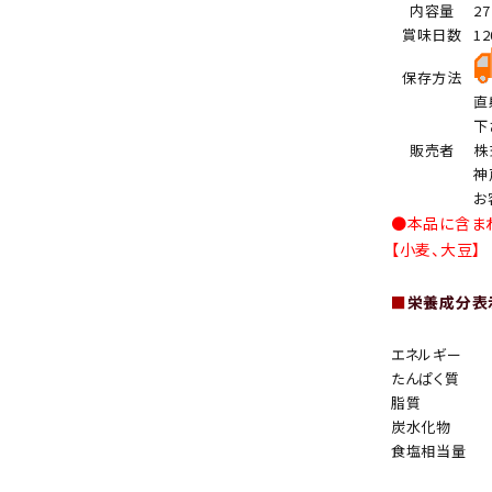
内容量
2
賞味日数
1
保存方法
直
下
販売者
株
神
お
●本品に含ま
【小麦、大豆】
■
栄養成分表示
エネルギー
たんぱく質
脂質
炭水化物
食塩相当量