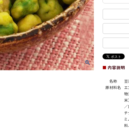
■
内容説明
名称
豆
原材料名
エ
物
米
／
チ
ミ
料