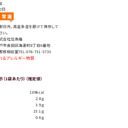
7ｇ
20日
射日光、高温多湿を避けて保存して
さい。
式会社伍魚福
戸市長田区海運町8丁目6番地
客様相談室TEL:078-731-5735
れるアレルギー物質
（1袋あたり）（推定値）
109kcal
2.8ｇ
3.9ｇ
15.1ｇ
0.6ｇ