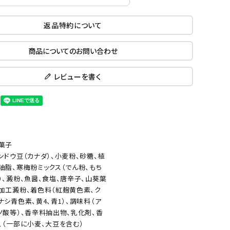
返品特約について
商品についてのお問い合わせ
レビューを書く
菓子
ンドウ豆（カナダ）、小麦粉、砂糖、植
油脂、寒梅粉ミックス（でん粉、もち
）、澱粉、魚醤、食塩、唐辛子、山葵葉
加工澱粉、着色料（紅麹黄色素、ク
ナシ青色素、黄4、青1）、調味料（ア
ノ酸等）、香辛料抽出物、乳化剤、香
、（一部に小麦、大豆を含む）