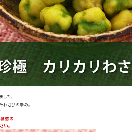
ました。
たわさびの辛み。
。
い食感の
さい。