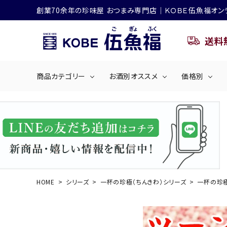
創業70余年の珍味屋 おつまみ専門店│ＫＯＢＥ伍魚福オン
送料
商品カテゴリー
お酒別オススメ
価格別
ビールにおすすめ
search
くぎ煮
海産物
～50
ACCOUNT MENU
ようこそ ゲスト 様
シリーズ
佃煮・ごはんのおとも
4,001円～5
ハイボールにおすすめ
HOME
シリーズ
一杯の珍極（ちんきわ）シリーズ
一杯の珍極
ログイン
会員登録
商品カテゴリー