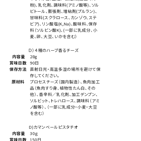
粉)、乳化剤、調味料(アミノ酸等)、ソル
ビトール、膨張剤、増粘剤(プルラン)、
甘味料(スクラロース、カンゾウ、ステ
ビア)、リン酸塩(K,Na)、酸味料、保存
料（ソルビン酸K)、(一部に乳成分、小
麦、卵、大豆、いかを含む）
Ｄ）４種のハーブ香るチーズ
内容量
28g
賞味日数
90日
保存方法
直射日光・高温多湿の場所を避けて保
存してください。
原材料
プロセスチーズ（国内製造）、魚肉加工
品（魚肉すり身、植物性たん白、その
他）、香辛料／乳化剤、加工デンプン、
ソルビット、トレハロース、調味料（アミ
ノ酸等）、（一部に乳成分・小麦・大豆
を含む）
D)カマンベールピスタチオ
内容量
30ｇ
賞味日数
150日