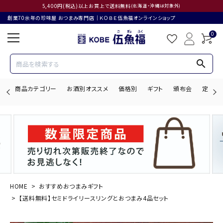
5,400円(税込)以上お買上で送料無料
(北海道・沖縄は対象外)
創業70余年の珍味屋 おつまみ専門店│ＫＯＢＥ伍魚福オンラインショップ
0
search
商品カテゴリー
お酒別オススメ
価格別
ギフト
頒布会
定期購
search
ACCOUNT MENU
ようこそ ゲスト 様
HOME
おすすめおつまみギフト
【送料無料】セミドライリースリングとおつまみ4品セット
ログイン
会員登録