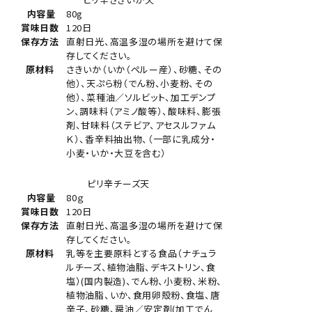
内容量
80g
賞味日数
120日
保存方法
直射日光、高温多湿の場所を避けて保
存してください。
原材料
さきいか（いか（ペルー産）、砂糖、その
他）、天ぷら粉（でん粉、小麦粉、その
他）、菜種油／ソルビット、加工デンプ
ン、調味料（アミノ酸等）、酸味料、膨張
剤、甘味料（ステビア、アセスルファム
Ｋ）、香辛料抽出物、（一部に乳成分・
小麦・いか・大豆を含む）
ピリ辛チーズ天
内容量
80ｇ
賞味日数
120日
保存方法
直射日光、高温多湿の場所を避けて保
存してください。
原材料
乳等を主要原料とする食品（ナチュラ
ルチーズ、植物油脂、デキストリン、食
塩）(国内製造)、でん粉、小麦粉、米粉、
植物油脂、いか、食用卵殻粉、食塩、唐
辛子、砂糖、醤油／安定剤(加工でん