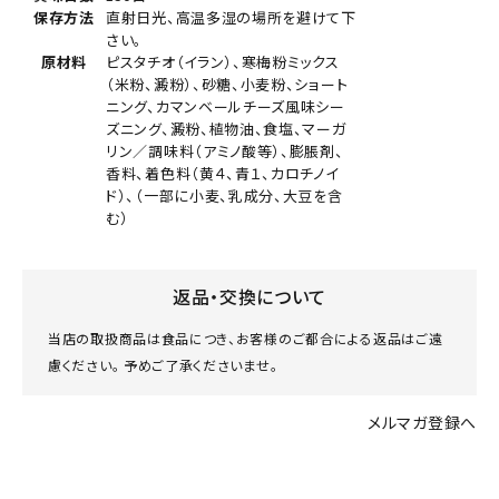
保存方法
直射日光、高温多湿の場所を避けて下
さい。
原材料
ピスタチオ（イラン）、寒梅粉ミックス
（米粉、澱粉）、砂糖、小麦粉、ショート
ニング、カマンベールチーズ風味シー
ズニング、澱粉、植物油、食塩、マーガ
リン／調味料（アミノ酸等）、膨脹剤、
香料、着色料（黄４、青１、カロチノイ
ド）、（一部に小麦、乳成分、大豆を含
む）
返品・交換について
当店の取扱商品は食品につき、お客様のご都合による返品はご遠
慮ください。 予めご了承くださいませ。
メルマガ登録へ