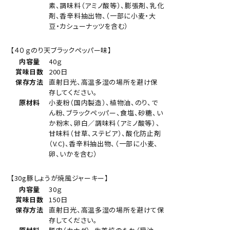
素、調味料（アミノ酸等）、膨張剤、乳化
剤、香辛料抽出物、（一部に小麦・大
豆・カシューナッツを含む）
【４０ｇのり天ブラックペッパー味】
内容量
40ｇ
賞味日数
200日
保存方法
直射日光、高温多湿の場所を避け保
存してください。
原材料
小麦粉（国内製造）、植物油、のり、で
ん粉、ブラックペッパー、食塩、砂糖、い
か粉末、卵白／調味料（アミノ酸等）、
甘味料（甘草、ステビア）、酸化防止剤
（V.C)、香辛料抽出物、（一部に小麦、
卵、いかを含む）
【30g豚しょうが焼風ジャーキー】
内容量
30ｇ
賞味日数
150日
保存方法
直射日光、高温多湿の場所を避けて保
存してください。