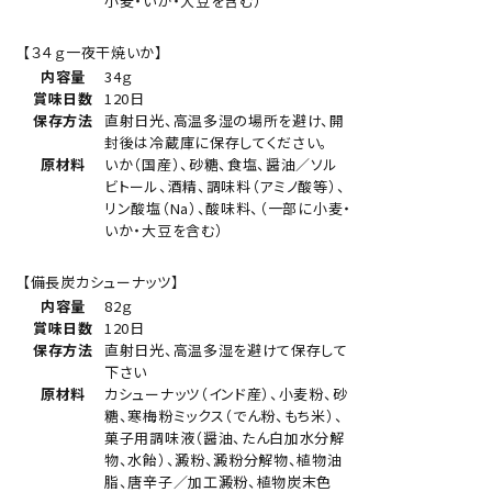
小麦・いか・大豆を含む）
【３４ｇ一夜干焼いか】
内容量
34ｇ
賞味日数
120日
保存方法
直射日光、高温多湿の場所を避け、開
封後は冷蔵庫に保存してください。
原材料
いか（国産）、砂糖、食塩、醤油／ソル
ビトール、酒精、調味料（アミノ酸等）、
リン酸塩（Na）、酸味料、（一部に小麦・
いか・大豆を含む）
【備長炭カシューナッツ】
内容量
82ｇ
賞味日数
120日
保存方法
直射日光、高温多湿を避けて保存して
下さい
原材料
カシューナッツ（インド産）、小麦粉、砂
糖、寒梅粉ミックス（でん粉、もち米）、
菓子用調味液（醤油、たん白加水分解
物、水飴）、澱粉、澱粉分解物、植物油
脂、唐辛子／加工澱粉、植物炭末色