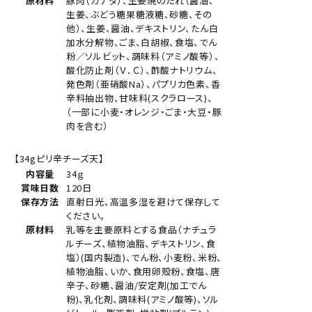
原材料
豚肉（カナダ）、生姜焼のたれ（醤油、
生姜、ぶどう糖果糖液糖、砂糖、その
他）、生姜、醤油、デキストリン、たん白
加水分解物、ごま、白胡椒、食塩、でん
粉／ソルビット、調味料（アミノ酸等）、
酸化防止剤（Ｖ．Ｃ）、酢酸ナトリウム、
発色剤（亜硝酸Na）、パプリカ色素、香
辛料抽出物、甘味料(スクラロース)、
（一部に小麦・オレンジ・ごま・大豆・豚
肉を含む）
【34gピリ辛チーズ天】
内容量
34ｇ
賞味日数
120日
保存方法
直射日光、高温多湿を避けて保存して
ください。
原材料
乳等を主要原料とする食品（ナチュラ
ルチーズ、植物油脂、デキストリン、食
塩）(国内製造)、でん粉、小麦粉、米粉、
植物油脂、いか、食用卵殻粉、食塩、唐
辛子、砂糖、醤油/安定剤(加工でん
粉)、乳化剤、調味料(アミノ酸等)、ソル