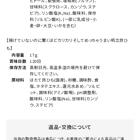
ビトール、膨張剤、増粘剤(プルラン)、
甘味料(スクラロース、カンゾウ、ステ
ビア)、リン酸塩(K,Na)、酸味料、保存
料（ソルビン酸K)、(一部に乳成分・小
麦・卵・大豆・いかを含む）
【揚げていないのに驚くほどカリカリそしてめっちゃうまい帆立貝ひ
も】
内容量
17ｇ
賞味日数
120日
保存方法
直射日光、高温多湿の場所を避けて保
存してください。
原材料
ほたて貝ひも(国産)、砂糖、調味酢、食
塩、ホタテエキス、還元水あめ／ソルビ
ット、調味料(アミノ酸等)、ｐH調整剤、
酸味料、リン酸塩(Na)、甘味料(カンゾ
ウ、ステビア)
返品・交換について
当店の取扱商品は食品につき、お客様のご都合による返品はご遠