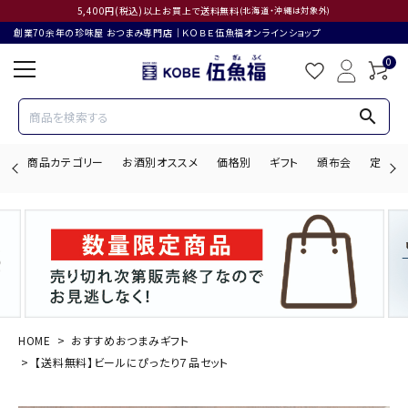
5,400円(税込)以上お買上で送料無料
(北海道・沖縄は対象外)
創業70余年の珍味屋 おつまみ専門店│ＫＯＢＥ伍魚福オンラインショップ
0
search
商品カテゴリー
お酒別オススメ
価格別
ギフト
頒布会
定期購
search
ACCOUNT MENU
ようこそ ゲスト 様
HOME
おすすめおつまみギフト
【送料無料】ビールにぴったり７品セット
ログイン
会員登録