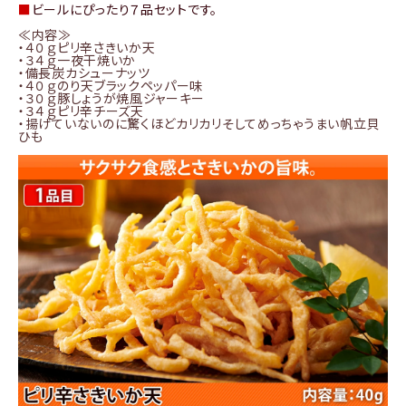
■
ビールにぴったり７品セットです。
≪内容≫
・４０ｇピリ辛さきいか天
・３４ｇ一夜干焼いか
・備長炭カシューナッツ
・４０ｇのり天ブラックペッパー味
・３０ｇ豚しょうが焼風ジャーキー
・３４ｇピリ辛チーズ天
・揚げていないのに驚くほどカリカリそしてめっちゃうまい帆立貝
ひも