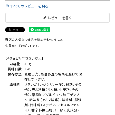
すべてのレビューを見る
レビューを書く
当店の人気おつまみを詰め合わせました。
失敗知らずのギフトです。
【４０ｇピリ辛さきいか天】
内容量
40ｇ
賞味日数
120日
保存方法
直射日光、高温多湿の場所を避けて保
存して下さい。
原材料
さきいか（いか（ペルー産）、砂糖、その
他）、天ぷら粉（でん粉、小麦粉、その
他）、菜種油／ソルビット、加工デンプ
ン、調味料（アミノ酸等）、酸味料、膨張
剤、甘味料（ステビア、アセスルファム
Ｋ）、香辛料抽出物、（一部に乳成分・