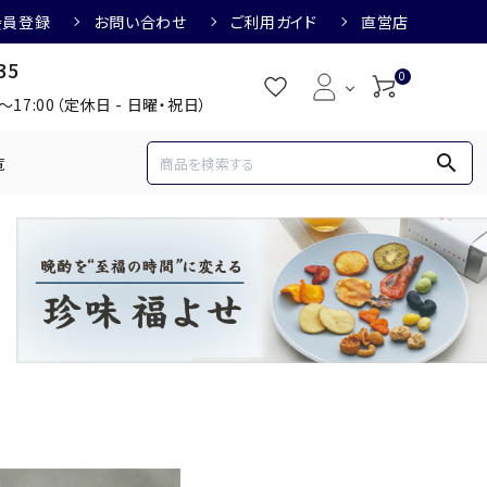
会員登録
お問い合わせ
ご利用ガイド
直営店
35
0
0～17:00（定休日 - 日曜・祝日）
search
覧
め
焼酎におすすめ
3,000円
3,001円～4,000円
すめ
梅酒におすすめ