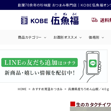
創業70余年の珍味屋 おつまみ専門店│ＫＯＢＥ伍魚福オン
送料
商品カテゴリー
お酒別オススメ
価格別
ビールにおすすめ
search
くぎ煮
海産物
～50
ACCOUNT MENU
ようこそ ゲスト 様
シリーズ
佃煮・ごはんのおとも
4,001円～5
ハイボールにおすすめ
HOME
おすすめ常温おつまみ
兵庫県産ちりめん山椒／４０ｇ
ログイン
会員登録
商品カテゴリー
■
生のカタクチイワ