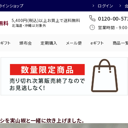
ラインショップ
ログイン
0120-00-57
5,400円(税込)以上お買上で送料無料
無料
北海道・沖縄は対象外
営業時間 - 9:0
ギフト
頒布会
定期購入
メール便
eギフト
商品一
ワインにおすすめ
日本酒におすす
肉製品
乳製品
かわきもの
0円
501円～1,000円
1,001円～2,000円
2,001円～
丸う
手提げ袋
,000円
5,001円～
チューハイにおすすめ
マッコリにおす
シを実山椒と一緒に炊き上げました。